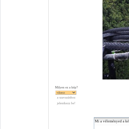
Milyen ez a kép?
a szavazáshoz
jelentkezz be!