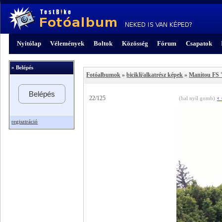
Nyitólap
Vélemények
Boltok
Közösség
Fórum
Csapatok
» Belépés
Fotóalbumok
»
bicikli/alkatrész képek
»
Manitou FS 
Belépés
‹
22/125
(bal nyíl gomb)
regisztráció