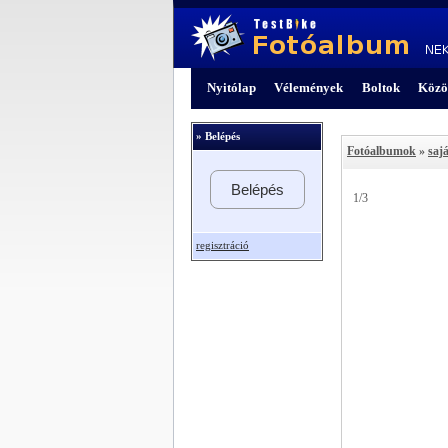
Nyitólap
Vélemények
Boltok
Közö
» Belépés
Fotóalbumok
»
sajá
Belépés
1/3
regisztráció