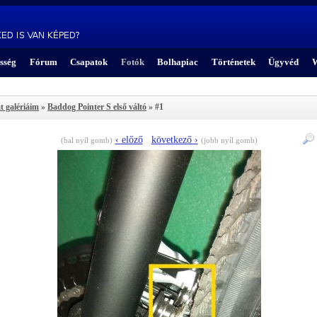
sség
Fórum
Csapatok
Fotók
Bolhapiac
Történetek
Ügyvéd
W
t galériáim
»
Baddog Pointer S első váltó
» #1
‹ előző
következő ›
(bal nyíl gomb)
(jobb nyíl gomb)