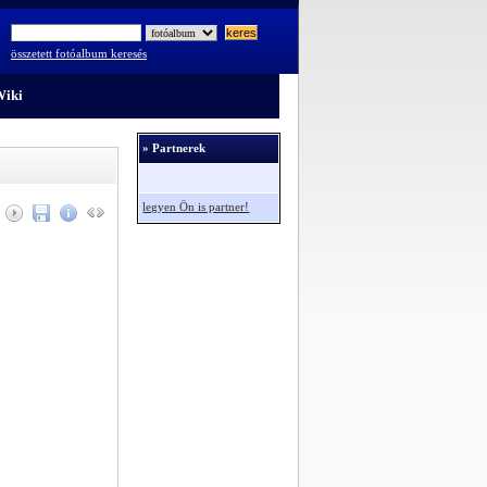
összetett fotóalbum keresés
iki
» Partnerek
legyen Ön is partner!