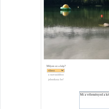
Milyen ez a kép?
a szavazáshoz
jelentkezz be!