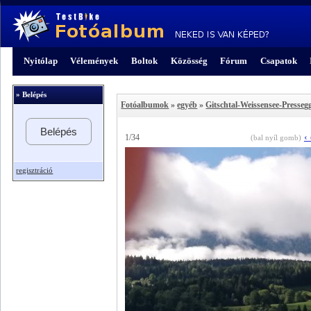
Nyitólap
Vélemények
Boltok
Közösség
Fórum
Csapatok
» Belépés
Fotóalbumok
»
egyéb
»
Gitschtal-Weissensee-Presseg
Belépés
‹
1/34
(bal nyíl gomb)
regisztráció