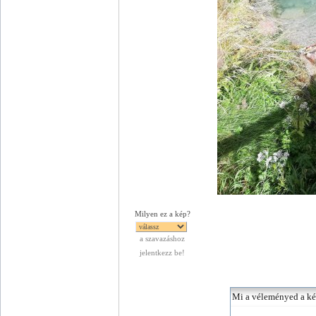
Milyen ez a kép?
a szavazáshoz
jelentkezz be!