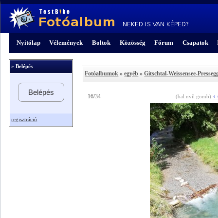
Nyitólap
Vélemények
Boltok
Közösség
Fórum
Csapatok
» Belépés
Fotóalbumok
»
egyéb
»
Gitschtal-Weissensee-Presseg
Belépés
‹
16/34
(bal nyíl gomb)
regisztráció