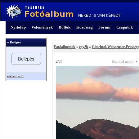
Nyitólap
Vélemények
Boltok
Közösség
Fórum
Csapatok
» Belépés
Fotóalbumok
»
egyéb
»
Gitschtal-Weissensee-Presseg
Belépés
‹
2/34
(bal nyíl gomb)
regisztráció