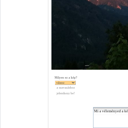
Milyen ez a kép?
a szavazáshoz
jelentkezz be!