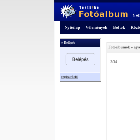
Nyitólap
Vélemények
Boltok
Közö
» Belépés
Fotóalbumok
»
egy
Belépés
3/34
regisztráció