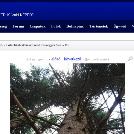
sség
Fórum
Csapatok
Fotók
Bolhapiac
Történetek
Ügyvéd
W
éb
»
Gitschtal-Weissensee-Pressegger See
» #3
‹ előző
következő ›
(bal nyíl gomb)
(jobb nyíl gomb)