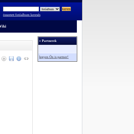
összetett fotóalbum keresés
iki
» Partnerek
legyen Ön is partner!