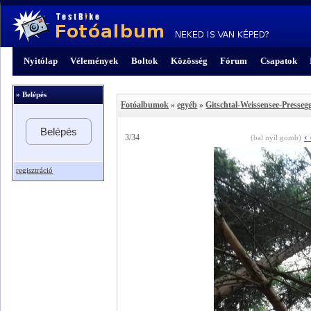
Nyitólap
Vélemények
Boltok
Közösség
Fórum
Csapatok
» Belépés
Fotóalbumok
»
egyéb
»
Gitschtal-Weissensee-Presseg
Belépés
‹
3/34
(bal nyíl gomb)
regisztráció