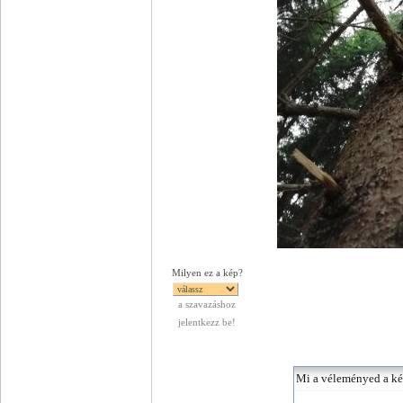
Milyen ez a kép?
a szavazáshoz
jelentkezz be!