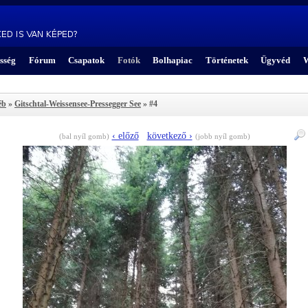
sség
Fórum
Csapatok
Fotók
Bolhapiac
Történetek
Ügyvéd
W
éb
»
Gitschtal-Weissensee-Pressegger See
» #4
‹ előző
következő ›
(bal nyíl gomb)
(jobb nyíl gomb)