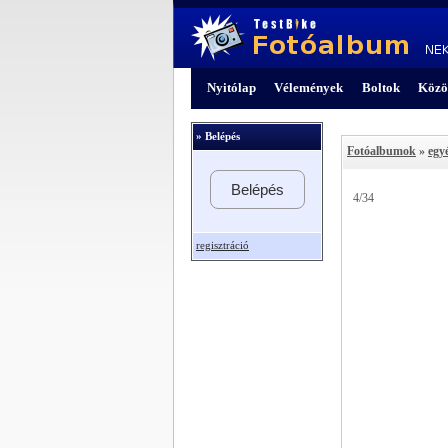
Nyitólap
Vélemények
Boltok
Közö
» Belépés
Fotóalbumok
»
egy
Belépés
4/34
regisztráció