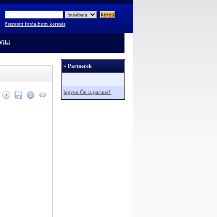
összetett fotóalbum keresés
iki
» Partnerek
legyen Ön is partner!