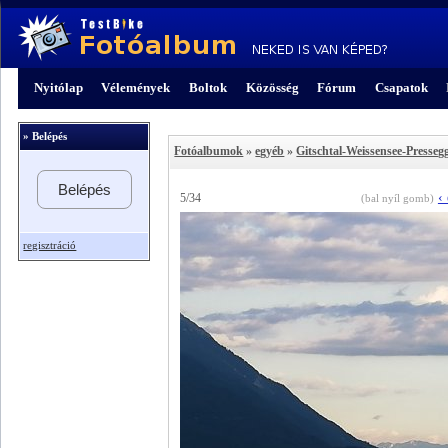
Nyitólap
Vélemények
Boltok
Közösség
Fórum
Csapatok
» Belépés
Fotóalbumok
»
egyéb
»
Gitschtal-Weissensee-Presseg
Belépés
‹
5/34
(bal nyíl gomb)
regisztráció