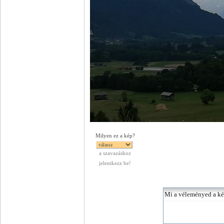
Milyen ez a kép?
a szavazáshoz
jelentkezz be!