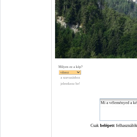
Milyen ez a kép?
a szavazáshoz
jelentkezz be!
Csak
belépett
felhasználók