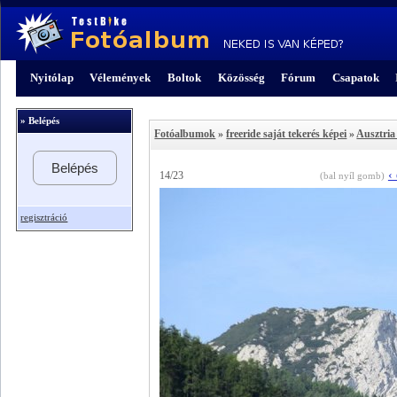
Nyitólap
Vélemények
Boltok
Közösség
Fórum
Csapatok
» Belépés
Fotóalbumok
»
freeride saját tekerés képei
»
Ausztria
Belépés
‹
14/23
(bal nyíl gomb)
regisztráció