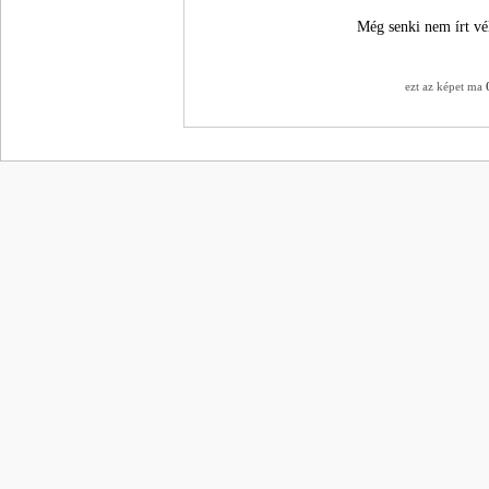
Még senki nem írt vé
ezt az képet ma