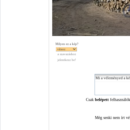
Milyen ez a kép?
a szavazáshoz
jelentkezz be!
Csak
belépett
felhasználók
Még senki nem írt vé