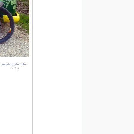
nemtudokbiciklizni
fotója