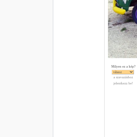
Milyen ez a kép?
a szavazáshoz
jelentkezz be!