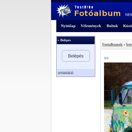
Nyitólap
Vélemények
Boltok
Közö
» Belépés
Fotóalbumok
»
free
Belépés
9/9
regisztráció