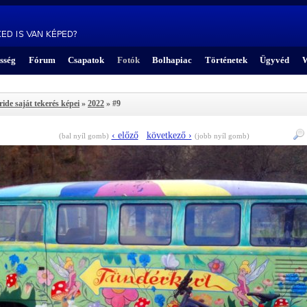
sség
Fórum
Csapatok
Fotók
Bolhapiac
Történetek
Ügyvéd
W
ride saját tekerés képei
»
2022
» #9
‹ előző
következő ›
(bal nyíl gomb)
(jobb nyíl gomb)