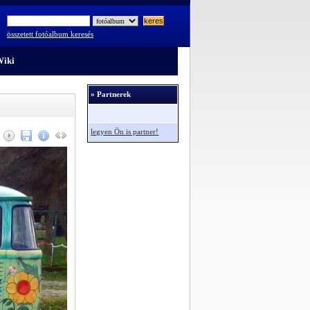
összetett fotóalbum keresés
iki
» Partnerek
legyen Ön is partner!