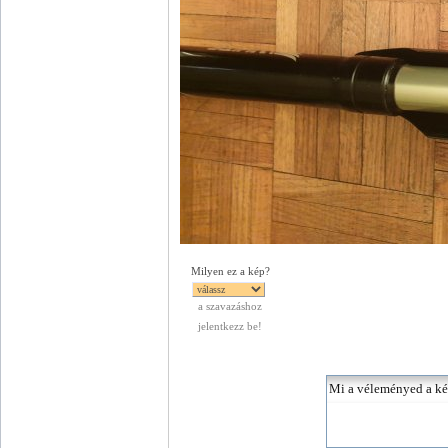
Milyen ez a kép?
a szavazáshoz
jelentkezz be!