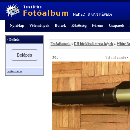
Nyitólap
Vélemények
Boltok
Közösség
Fórum
Csapatok
» Belépés
Fotóalbumok
»
DH bicikli/alkatrész képek
»
White Br
Belépés
‹
3/16
(bal nyíl gomb)
regisztráció