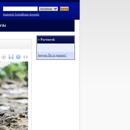
összetett fotóalbum keresés
iki
» Partnerek
legyen Ön is partner!