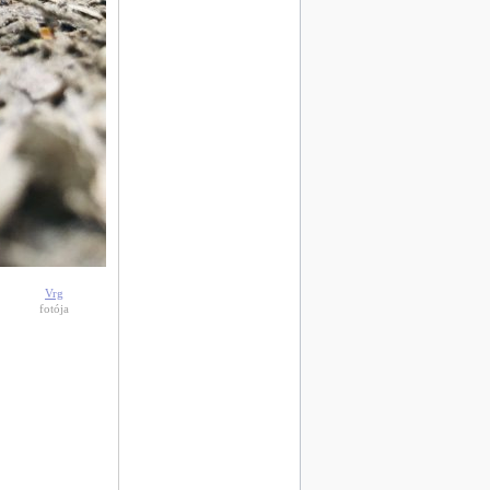
Vrg
fotója