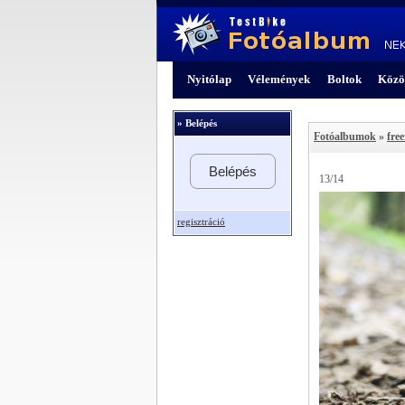
Nyitólap
Vélemények
Boltok
Közö
» Belépés
Fotóalbumok
»
free
Belépés
13/14
regisztráció