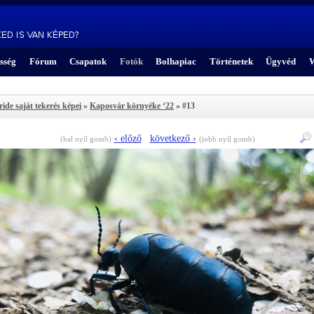
sség
Fórum
Csapatok
Fotók
Bolhapiac
Történetek
Ügyvéd
W
ride saját tekerés képei
»
Kaposvár környéke ‘22
» #13
‹ előző
következő ›
(bal nyíl gomb)
(jobb nyíl gomb)