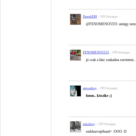
DenebDH
- 199 hónapja
@FENOMENO5555: amúgy nem szak
FENOMENO5555
- 199 hónapja
jó csak a lánc szakadna szerintem..
steveeboy
- 199 hónapja
hmm.. köszike ;)
nitroboy
- 199 hónapja
ezdekurvajóbazd+ :OOO :D