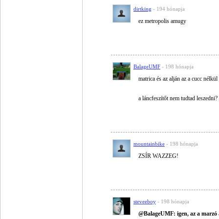
dirtking
- 194 hónapja
ez metropolis amugy
BalageUMF
- 198 hónapja
matrica és az alján az a cucc nélkü
a láncfeszítőt nem tudtad leszedni?
mountainbike
- 198 hónapja
ZSÍR WAZZEG!
steveeboy
- 198 hónapja
@BalageUMF: igen, az a marzó áta