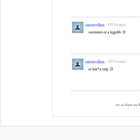
cangagyilkos
- 199 hónapja
szerintem ez a legjobb :D
cangagyilkos
- 199 hónapja
ez kur*a szép :D
ezt az képet ma