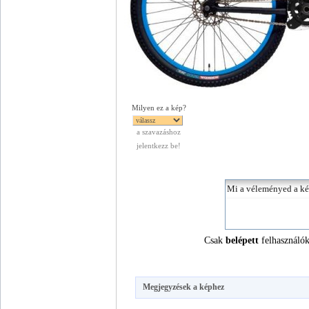
Milyen ez a kép?
a szavazáshoz
jelentkezz be!
Csak
belépett
felhasználók
Megjegyzések a képhez