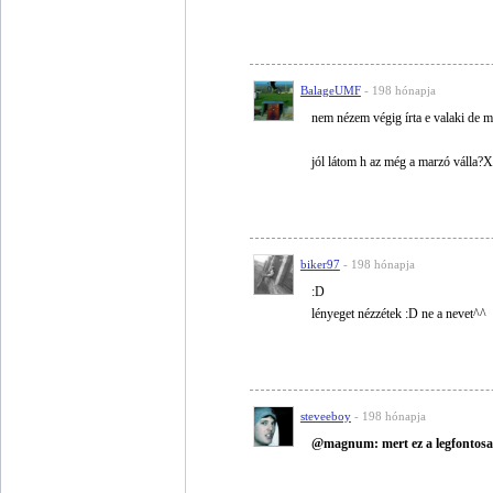
BalageUMF
- 198 hónapja
nem nézem végig írta e valaki de
jól látom h az még a marzó válla?
biker97
- 198 hónapja
:D
lényeget nézzétek :D ne a nevet^^
steveeboy
- 198 hónapja
@magnum: mert ez a legfontosa