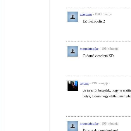
magnum
- 198 hónapja
EZ metropolis 2
mountainbike
- 198 hónapja
Tudom! vicceltem XD
capital
- 198 hónapja
de én arról beszélek, hogy te aszitt
petya, tudom hogy élethű, mert ph
mountainbike
- 198 hónapja
Én is csak baromkodtam!