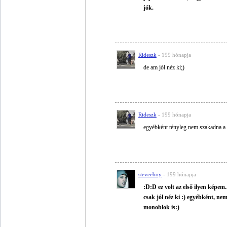
jók.
Rideszk
- 199 hónapja
de am jól néz ki;)
Rideszk
- 199 hónapja
egyébként tényleg nem szakadna a lá
steveeboy
- 199 hónapja
:D:D ez volt az első ilyen képem
csak jól néz ki :) egyébként, ne
monoblok is:)