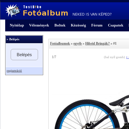
Nyitólap
Vélemények
Boltok
Közösség
Fórum
Csapatok
» Belépés
Fotóalbumok
»
egyéb
»
Hibrid Bringák?
» #1
Belépés
‹
1/7
(bal nyíl gomb)
regisztráció