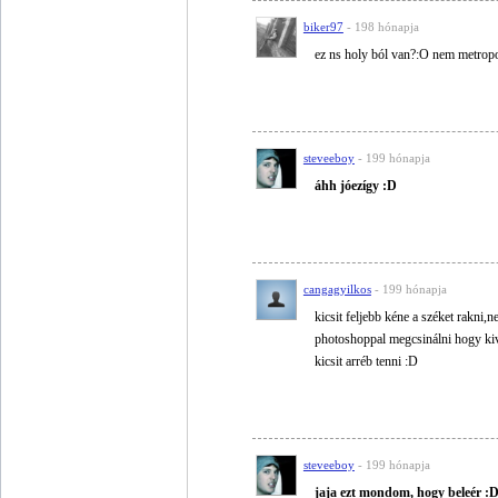
biker97
- 198 hónapja
ez ns holy ból van?:O nem metrop
steveeboy
- 199 hónapja
áhh jóezígy :D
cangagyilkos
- 199 hónapja
kicsit feljebb kéne a széket rakn
photoshoppal megcsinálni hogy kiv
kicsit arréb tenni :D
steveeboy
- 199 hónapja
jaja ezt mondom, hogy beleér :