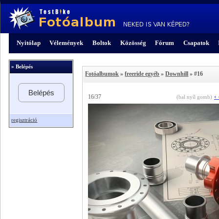
Nyitólap
Vélemények
Boltok
Közösség
Fórum
Csapatok
» Belépés
Fotóalbumok
»
freeride egyéb
»
Downhill
» #16
Belépés
‹
16/37
(bal nyíl gomb)
regisztráció