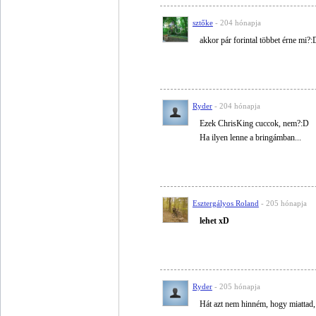
sztőke
- 204 hónapja
akkor pár forintal többet érne mi?:
Ryder
- 204 hónapja
Ezek ChrisKing cuccok, nem?:D
Ha ilyen lenne a bringámban...
Esztergályos Roland
- 205 hónapja
lehet xD
Ryder
- 205 hónapja
Hát azt nem hinném, hogy miattad