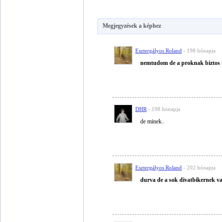
Megjegyzések a képhez
Esztergályos Roland
- 198 hónapja
nemtudom de a proknak biztos 
DHR
- 198 hónapja
de minek..
Esztergályos Roland
- 202 hónapja
durva de a sok divatbikernek v