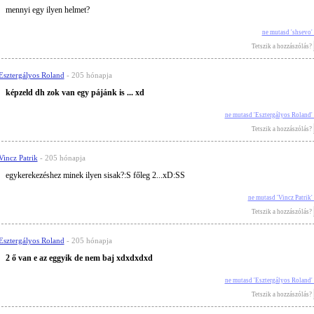
mennyi egy ilyen helmet?
ne mutasd 'shsevo'
Tetszik a hozzászólás?
Esztergályos Roland
- 205 hónapja
képzeld dh zok van egy pájánk is ... xd
ne mutasd 'Esztergályos Roland'
Tetszik a hozzászólás?
Vincz Patrik
- 205 hónapja
egykerekezéshez minek ilyen sisak?:S főleg 2...xD:SS
ne mutasd 'Vincz Patrik
Tetszik a hozzászólás?
Esztergályos Roland
- 205 hónapja
2 ő van e az eggyik de nem baj xdxdxdxd
ne mutasd 'Esztergályos Roland'
Tetszik a hozzászólás?