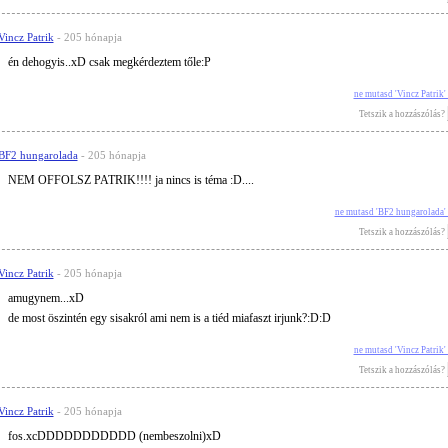
Vincz Patrik
- 205 hónapja
én dehogyis..xD csak megkérdeztem tőle:P
ne mutasd 'Vincz Patrik
Tetszik a hozzászólás?
BF2 hungarolada
- 205 hónapja
NEM OFFOLSZ PATRIK!!!! ja nincs is téma :D....
ne mutasd 'BF2 hungarolada'
Tetszik a hozzászólás?
Vincz Patrik
- 205 hónapja
amugynem...xD
de most öszintén egy sisakról ami nem is a tiéd miafaszt irjunk?:D:D
ne mutasd 'Vincz Patrik
Tetszik a hozzászólás?
Vincz Patrik
- 205 hónapja
fos.xcDDDDDDDDDDD (nembeszolni)xD