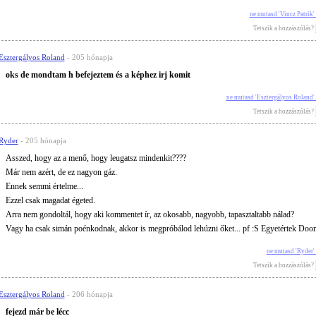
ne mutasd 'Vincz Patrik
Tetszik a hozzászólás?
Esztergályos Roland
- 205 hónapja
oks de mondtam h befejeztem és a képhez irj komit
ne mutasd 'Esztergályos Roland'
Tetszik a hozzászólás?
Ryder
- 205 hónapja
Asszed, hogy az a menő, hogy leugatsz mindenkit????
Már nem azért, de ez nagyon gáz.
Ennek semmi értelme...
Ezzel csak magadat égeted.
Arra nem gondoltál, hogy aki kommentet ír, az okosabb, nagyobb, tapasztaltabb nálad?
Vagy ha csak simán poénkodnak, akkor is megpróbálod lehúzni őket... pf :S Egyetértek Do
ne mutasd 'Ryder'
Tetszik a hozzászólás?
Esztergályos Roland
- 206 hónapja
fejezd már be lécc