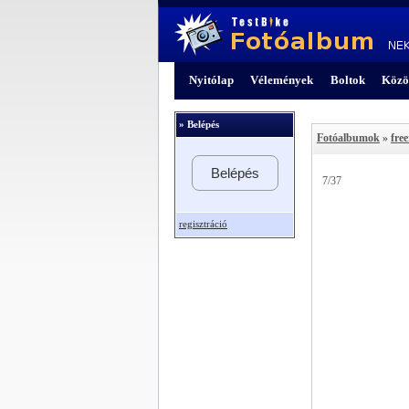
Nyitólap
Vélemények
Boltok
Közö
» Belépés
Fotóalbumok
»
fre
Belépés
7/37
regisztráció