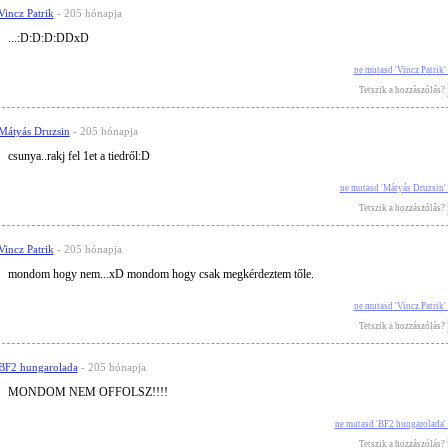
Vincz Patrik
- 205 hónapja
...:D:D:D:DDxD
ne mutasd 'Vincz Patrik
Tetszik a hozzászólás?
Mátyás Druzsin
- 205 hónapja
csunya..rakj fel 1et a tiedről:D
ne mutasd 'Mátyás Druzsin'
Tetszik a hozzászólás?
Vincz Patrik
- 205 hónapja
mondom hogy nem...xD mondom hogy csak megkérdeztem tőle.
ne mutasd 'Vincz Patrik
Tetszik a hozzászólás?
BF2 hungarolada
- 205 hónapja
MONDOM NEM OFFOLSZ!!!!
ne mutasd 'BF2 hungarolada'
Tetszik a hozzászólás?