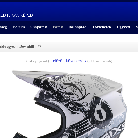
sség
Fórum
Csapatok
Fotók
Bolhapiac
Történetek
Ügyvéd
W
eride egyéb
»
Downhill
» #7
‹ előző
következő ›
(bal nyíl gomb)
(jobb nyíl gomb)