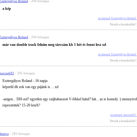
Esztergályos Roland
- 204 hónapja
a kép
ne mutasd 'Esztergályos Roland'
Tetszik a hozzászólás?
Esztergályos Roland
- 204 hónapja
már van double track felnim meg tárcsám kb 1 hét és fennt lesz xd
ne mutasd 'Esztergályos Roland'
Tetszik a hozzászólás?
mocsok92
- 205 hónapja
Esztergályos Roland - 16 napja
képzeld dh zok van egy pájánk is ... xd
-azigen... DH-zol? egyetlen egy szájbabaszott V-fékkel hátul? hát... az is komoly :) mennyivel
repesztettek? 15-20 km/h?
ne mutasd 'mocsok92'
Tetszik a hozzászólás?
shsevo
- 205 hónapja