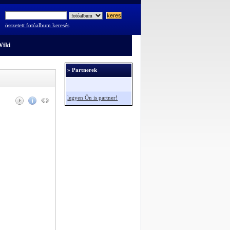
összetett fotóalbum keresés
iki
» Partnerek
legyen Ön is partner!