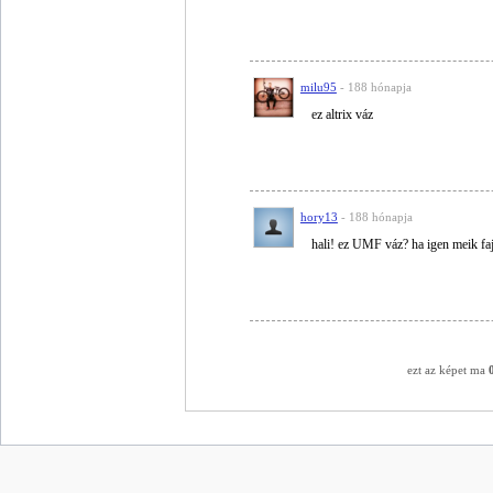
milu95
- 188 hónapja
ez altrix váz
hory13
- 188 hónapja
hali! ez UMF váz? ha igen meik faj
ezt az képet ma