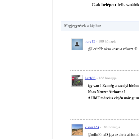
Csak
belépett
felhasználók
Megjegyzések a képhez
hory13
- 188 hónapja
@Lezli95: oksa köszi a választ :D
Lezli95
- 188 hónapja
így van ! Ez még a tavalyi bicóm
09-es Neuzer Airborne !
A UMF március elején már guruln
viktor123
- 188 hónapja
@milu95: xD jaja ez altrix airbon