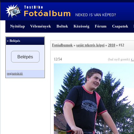
Nyitólap
Vélemények
Boltok
Közösség
Fórum
Csapatok
» Belépés
Fotóalbumok
»
saját tekerés képei
»
2010
» #12
Belépés
‹
12/54
(bal nyíl gomb)
regisztráció