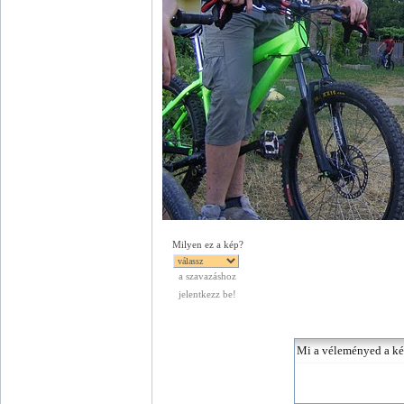
Milyen ez a kép?
a szavazáshoz
jelentkezz be!