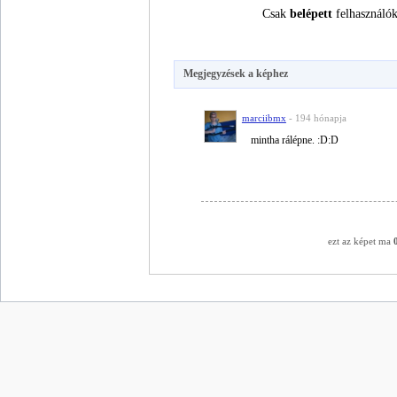
Csak
belépett
felhasználók
Megjegyzések a képhez
marciibmx
- 194 hónapja
mintha rálépne. :D:D
ezt az képet ma