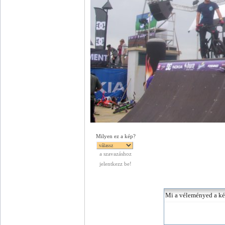
Milyen ez a kép?
a szavazáshoz
jelentkezz be!