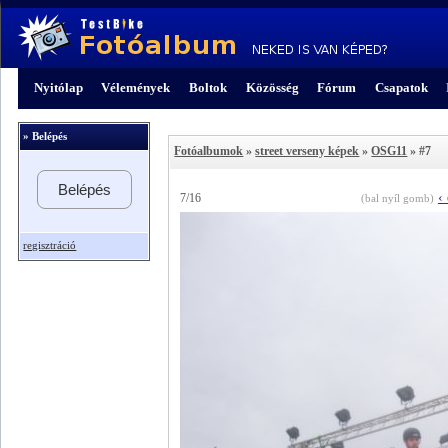
Nyitólap
Vélemények
Boltok
Közösség
Fórum
Csapatok
» Belépés
Fotóalbumok
»
street verseny képek
»
OSG11
» #7
Belépés
‹
7/16
(bal nyíl gomb)
regisztráció