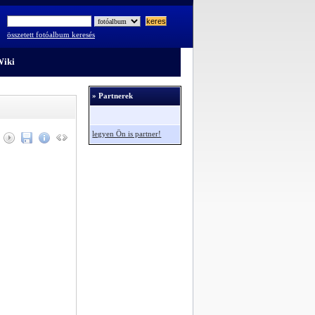
összetett fotóalbum keresés
iki
» Partnerek
legyen Ön is partner!