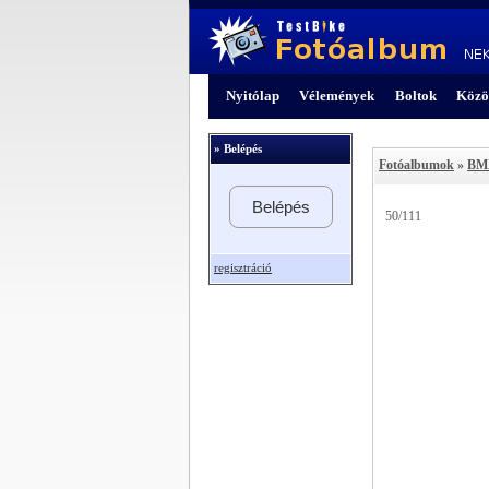
Nyitólap
Vélemények
Boltok
Közö
» Belépés
Fotóalbumok
»
BMX
Belépés
50/111
regisztráció