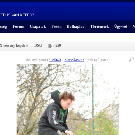
sség
Fórum
Csapatok
Fotók
Bolhapiac
Történetek
Ügyvéd
W
 verseny képek
»
___DSG___ |||.
» #50
‹ előző
következő ›
(bal nyíl gomb)
(jobb nyíl gomb)