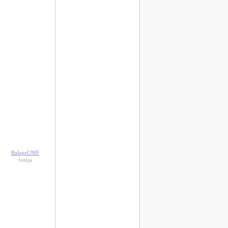
BalageUMF
fotója