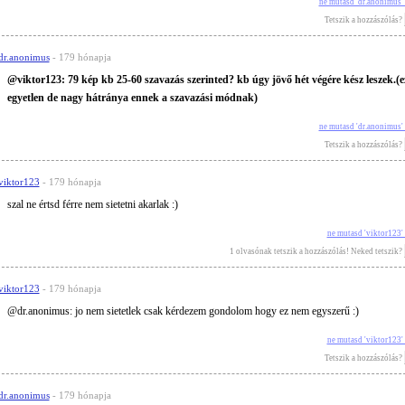
ne mutasd 'dr.anonimus'
Tetszik a hozzászólás?
dr.anonimus
- 179 hónapja
@viktor123: 79 kép kb 25-60 szavazás szerinted? kb úgy jövő hét végére kész leszek.(e
egyetlen de nagy hátránya ennek a szavazási módnak)
ne mutasd 'dr.anonimus'
Tetszik a hozzászólás?
viktor123
- 179 hónapja
szal ne értsd férre nem sietetni akarlak :)
ne mutasd 'viktor123'
1 olvasónak tetszik a hozzászólás! Neked tetszik?
viktor123
- 179 hónapja
@dr.anonimus: jo nem sietetlek csak kérdezem gondolom hogy ez nem egyszerű :)
ne mutasd 'viktor123'
Tetszik a hozzászólás?
dr.anonimus
- 179 hónapja