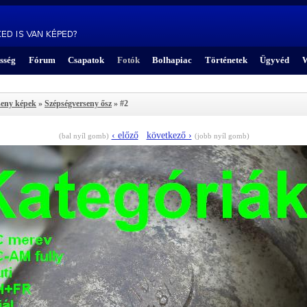
sség
Fórum
Csapatok
Fotók
Bolhapiac
Történetek
Ügyvéd
W
seny képek
»
Szépségverseny ősz
» #2
‹ előző
következő ›
(bal nyíl gomb)
(jobb nyíl gomb)