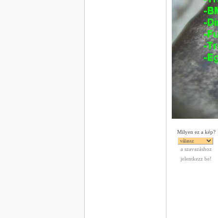
Milyen ez a kép?
a szavazáshoz
jelentkezz be!