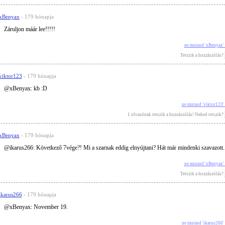
xBenyax
- 179 hónapja
Záruljon máár lee!!!!!
ne mutasd 'xBenyax'
Tetszik a hozzászólás?
viktor123
- 179 hónapja
@xBenyax: kb :D
ne mutasd 'viktor123'
1 olvasónak tetszik a hozzászólás! Neked tetszik?
xBenyax
- 179 hónapja
@ikarus266: Következő 7vége?! Mi a szarnak eddig elnyújtani? Hát már mindenki szavazott..
ne mutasd 'xBenyax'
Tetszik a hozzászólás?
ikarus266
- 179 hónapja
@xBenyax: November 19.
ne mutasd 'ikarus266'