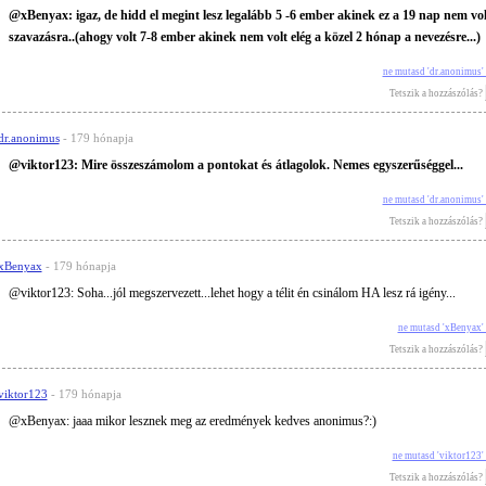
@xBenyax: igaz, de hidd el megint lesz legalább 5 -6 ember akinek ez a 19 nap nem volt
szavazásra..(ahogy volt 7-8 ember akinek nem volt elég a közel 2 hónap a nevezésre...)
ne mutasd 'dr.anonimus'
Tetszik a hozzászólás?
dr.anonimus
- 179 hónapja
@viktor123: Mire összeszámolom a pontokat és átlagolok. Nemes egyszerűséggel...
ne mutasd 'dr.anonimus'
Tetszik a hozzászólás?
xBenyax
- 179 hónapja
@viktor123: Soha...jól megszervezett...lehet hogy a télit én csinálom HA lesz rá igény...
ne mutasd 'xBenyax'
Tetszik a hozzászólás?
viktor123
- 179 hónapja
@xBenyax: jaaa mikor lesznek meg az eredmények kedves anonimus?:)
ne mutasd 'viktor123'
Tetszik a hozzászólás?