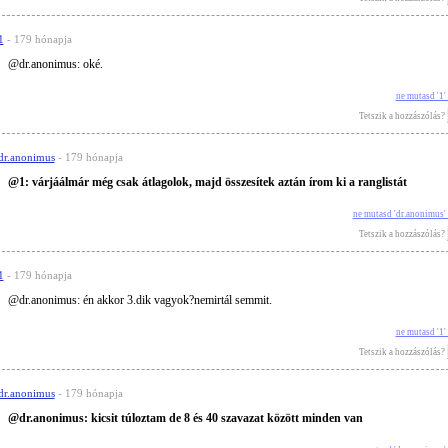
1
- 179 hónapja
@dr.anonimus: oké.
ne mutasd '1
Tetszik a hozzászólás?
dr.anonimus
- 179 hónapja
@1: várjáálmár még csak átlagolok, majd összesítek aztán írom ki a ranglistát
ne mutasd 'dr.anonimus'
Tetszik a hozzászólás?
1
- 179 hónapja
@dr.anonimus: én akkor 3.dik vagyok?nemirtál semmit.
ne mutasd '1
Tetszik a hozzászólás?
dr.anonimus
- 179 hónapja
@dr.anonimus: kicsit túloztam de 8 és 40 szavazat között minden van