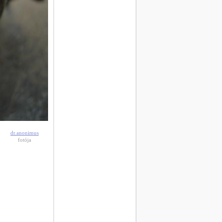
dr.anonimus
fotója