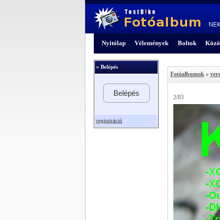
Nyitólap
Vélemények
Boltok
Közö
» Belépés
Fotóalbumok
»
ver
Belépés
2/83
regisztráció