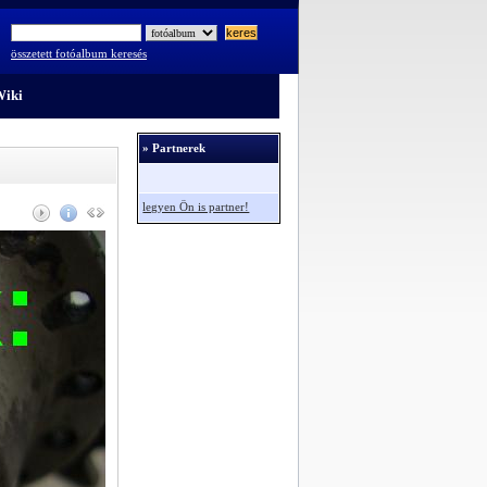
összetett fotóalbum keresés
iki
» Partnerek
legyen Ön is partner!