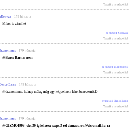
Tetszik a hozzászólás?
xBenyax
- 179 hónapja
Mikor is zárul le?
ne mutasd 'xBenyax'
Tetszik a hozzászólás?
dr.anonimus
- 179 hónapja
@Bence Barna: nem
ne mutasd 'dr.anonimus'
Tetszik a hozzászólás?
Bence Barna
- 179 hónapja
@dr.anonimus: holnap utólag még egy képpel nem lehet benevezni?:D
ne mutasd 'Bence Barna'
Tetszik a hozzászólás?
dr.anonimus
- 179 hónapja
@GIZMO1993: okt.30-ig lehetett szept.3-tól demaauron@citromail.hu-ra