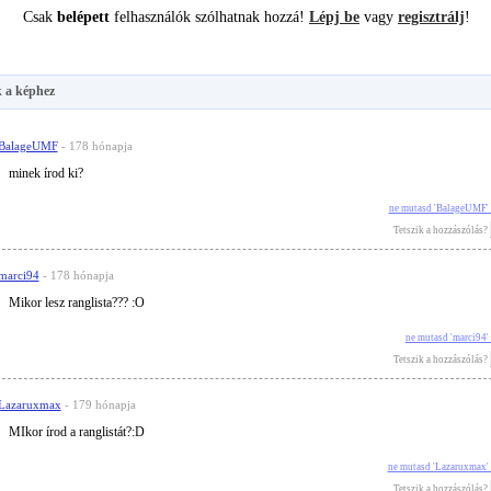
Csak
belépett
felhasználók szólhatnak hozzá!
Lépj be
vagy
regisztrálj
!
 a képhez
BalageUMF
- 178 hónapja
minek írod ki?
ne mutasd 'BalageUMF'
Tetszik a hozzászólás?
marci94
- 178 hónapja
Mikor lesz ranglista??? :O
ne mutasd 'marci94'
Tetszik a hozzászólás?
Lazaruxmax
- 179 hónapja
MIkor írod a ranglistát?:D
ne mutasd 'Lazaruxmax'
Tetszik a hozzászólás?