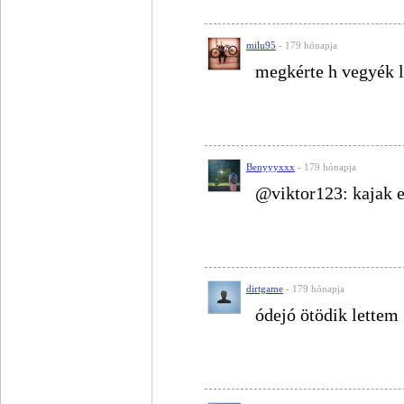
milu95
- 179 hónapja
megkérte h vegyék l
Benyyyxxx
- 179 hónapja
@viktor123: kajak e
dirtgame
- 179 hónapja
ódejó ötödik lettem