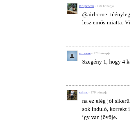
Krupcheck
- 179 hónapja
@airborne: téényle
lesz emós miatta. V
airborne
- 179 hónapja
Szegény 1, hogy 4 köz
szimat
- 179 hónapja
na ez elég jól sikerü
sok induló, korrekt
így van jövője.