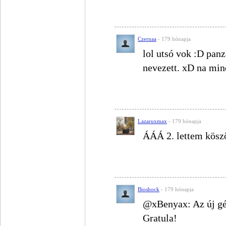
Czernaa
- 179 hónapja
lol utsó vok :D pan
nevezett. xD na min
Lazaruxmax
- 179 hónapja
ÁÁÁ 2. lettem kösz
Bioshock
- 179 hónapja
@xBenyax: Az új gép
Gratula!