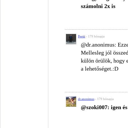
számolni 2x is
Peetii
- 179 hónapja
@dr.anonimus: Ezzel 
Mellesleg jól össze
külön örülök, hogy 
a lehetőséget.:D
dr.anonimus
- 179 hónapja
@szoki007: igen és