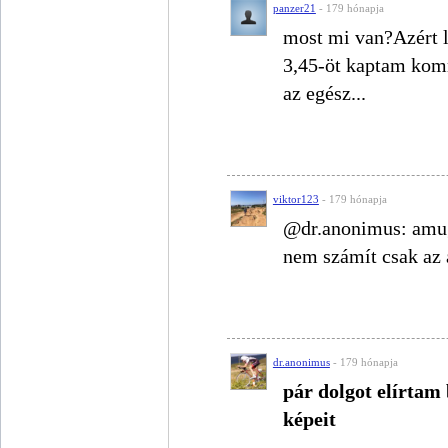
panzer21
- 179 hónapja
most mi van?Azért 
3,45-öt kaptam komm
az egész...
viktor123
- 179 hónapja
@dr.anonimus: amug
nem számít csak az 
dr.anonimus
- 179 hónapja
pár dolgot elírtam 
képeit