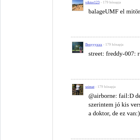
viktor123
- 179 hónapja
balageUMF el mitör
Benyyyxxx
- 179 hónapja
street: freddy-007: 
szimat
- 179 hónapja
@airborne: fail:D de 
szerintem jó kis ver
a doktor, de ez van:)