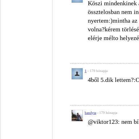
Köszi mindenkinek a
össztelosban nem i
nyertem:)mintha az 
volna?kérem törlésé
elérje mélto helyezé
1
- 179 hónapja
4ből 5.dik lettem?:
bandyta
- 179 hónapja
@viktor123: nem bír