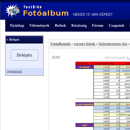
Nyitólap
Vélemények
Boltok
Közösség
Fórum
Csapatok
» Belépés
Fotóalbumok
»
verseny képek
»
Szépségverseny ősz
»
Belépés
‹
82/83
(bal nyíl gomb)
regisztráció