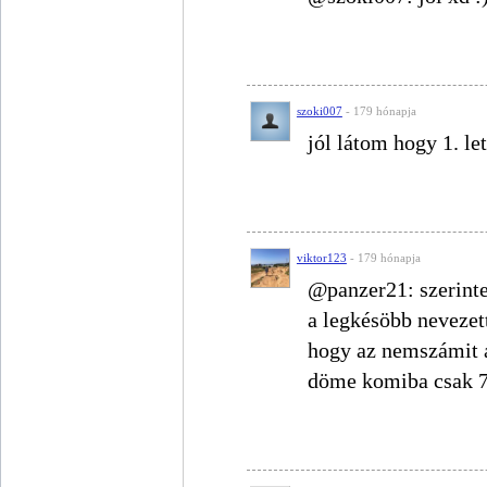
szoki007
- 179 hónapja
jól látom hogy 1. le
viktor123
- 179 hónapja
@panzer21: szerint
a legkésöbb nevezett
hogy az nemszámit 
döme komiba csak 7s