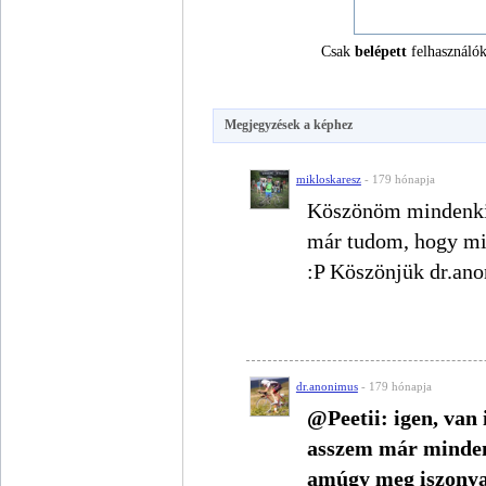
Csak
belépett
felhasználók
Megjegyzések a képhez
mikloskaresz
- 179 hónapja
Köszönöm mindenkin
már tudom, hogy mi
:P Köszönjük dr.ano
dr.anonimus
- 179 hónapja
@Peetii: igen, van 
asszem már minden
amúgy meg iszonyat