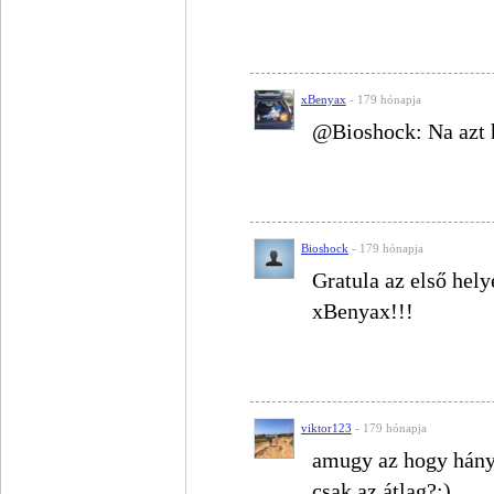
xBenyax
- 179 hónapja
@Bioshock: Na azt 
Bioshock
- 179 hónapja
Gratula az első hel
xBenyax!!!
viktor123
- 179 hónapja
amugy az hogy hány 
csak az átlag?:)