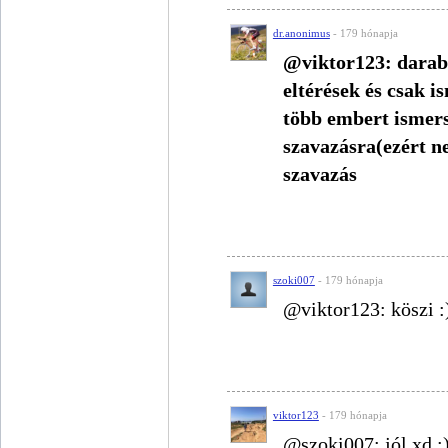
dr.anonimus
- 179 hónapja
@viktor123: darab
eltérések és csak i
több embert ismers
szavazásra(ezért n
szavazás
szoki007
- 179 hónapja
@viktor123: köszi :
viktor123
- 179 hónapja
@szoki007: jól xd :)