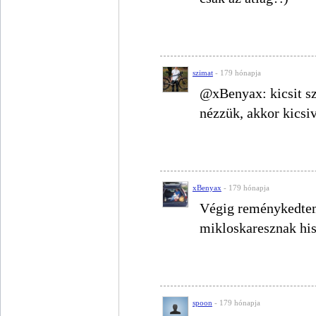
szimat
- 179 hónapja
@xBenyax: kicsit sz
nézzük, akkor kicsiv
xBenyax
- 179 hónapja
Végig reménykedtem
mikloskaresznak hisz
spoon
- 179 hónapja