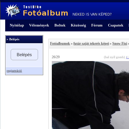
Nyitólap
Vélemények
Boltok
Közösség
Fórum
Csapatok
» Belépés
Fotóalbumok
»
futár saját tekerés képei
»
Snow Fixi
»
Belépés
‹
26/29
(bal nyíl gomb)
regisztráció