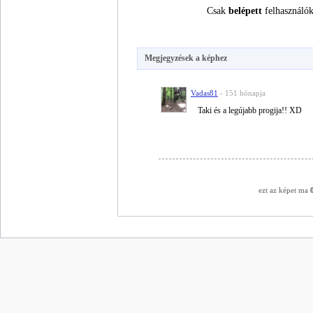
Csak
belépett
felhasználók
Megjegyzések a képhez
Vadas81
- 151 hónapja
Taki és a legújabb progija!! XD
ezt az képet ma