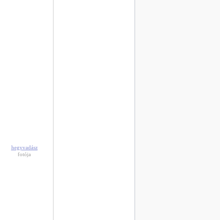
hegyvadász
fotója