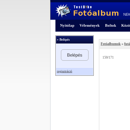
Nyitólap
Vélemények
Boltok
Közö
» Belépés
Fotóalbumok
»
futá
Belépés
159/171
regisztráció