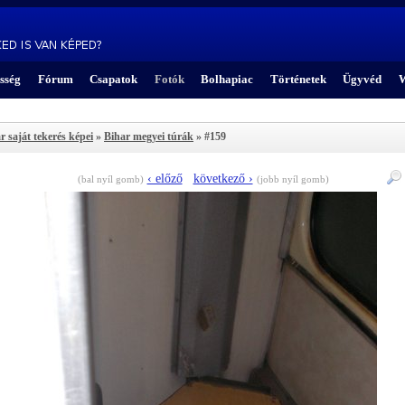
sség
Fórum
Csapatok
Fotók
Bolhapiac
Történetek
Ügyvéd
W
r saját tekerés képei
»
Bihar megyei túrák
» #159
‹ előző
következő ›
(bal nyíl gomb)
(jobb nyíl gomb)