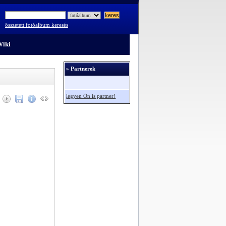
összetett fotóalbum keresés
iki
» Partnerek
legyen Ön is partner!