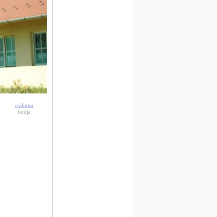
csabuuu
fotója