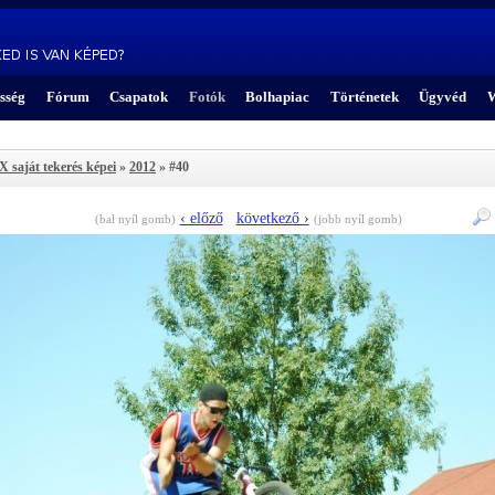
sség
Fórum
Csapatok
Fotók
Bolhapiac
Történetek
Ügyvéd
W
 saját tekerés képei
»
2012
» #40
‹ előző
következő ›
(bal nyíl gomb)
(jobb nyíl gomb)