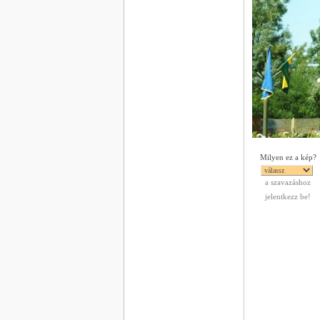
Milyen ez a kép?
a szavazáshoz
jelentkezz be!