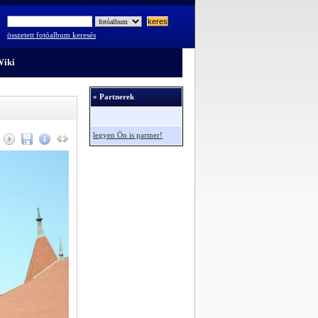
összetett fotóalbum keresés
iki
» Partnerek
legyen Ön is partner!