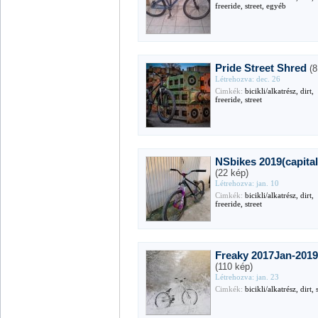
freeride, street, egyéb
Pride Street Shred
(8
Létrehozva: dec. 26
Cimkék:
bicikli/alkatrész, dirt,
freeride, street
NSbikes 2019(capital
(22 kép)
Létrehozva: jan. 10
Cimkék:
bicikli/alkatrész, dirt,
freeride, street
Freaky 2017Jan-201
(110 kép)
Létrehozva: jan. 23
Cimkék:
bicikli/alkatrész, dirt, 