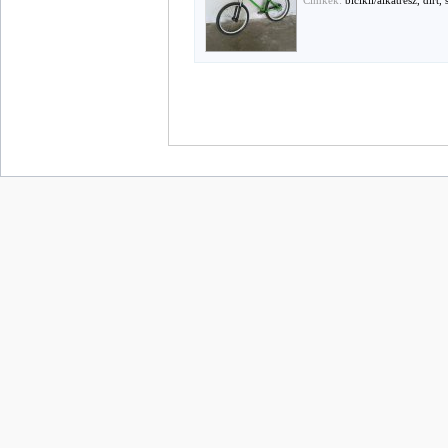
Cimkék:
bicikli/alkatrész, dirt, 