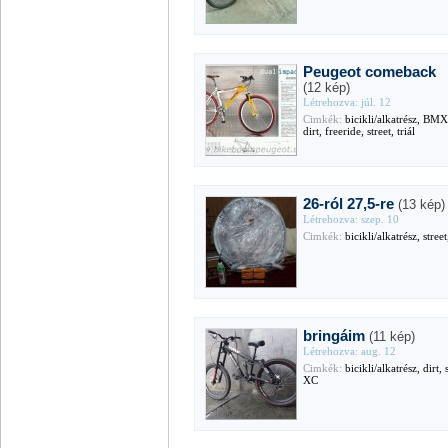
Peugeot comeback
(12 kép)
Létrehozva: júl. 12
Cimkék:
bicikli/alkatrész, BM
dirt, freeride, street, triál
26-ról 27,5-re
(13 kép)
Létrehozva: szep. 10
Cimkék:
bicikli/alkatrész, stree
bringáim
(11 kép)
Létrehozva: aug. 12
Cimkék:
bicikli/alkatrész, dirt, 
XC