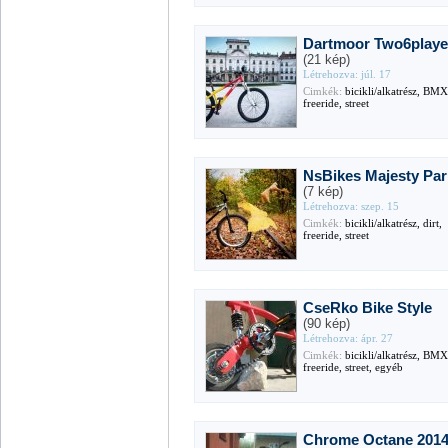
Dartmoor Two6playe
(21 kép)
Létrehozva: júl. 17
Cimkék:
bicikli/alkatrész, BMX,
freeride, street
NsBikes Majesty Par
(7 kép)
Létrehozva: szep. 15
Cimkék:
bicikli/alkatrész, dirt,
freeride, street
CseRko Bike Style
(90 kép)
Létrehozva: ápr. 27
Cimkék:
bicikli/alkatrész, BMX
freeride, street, egyéb
Chrome Octane 201