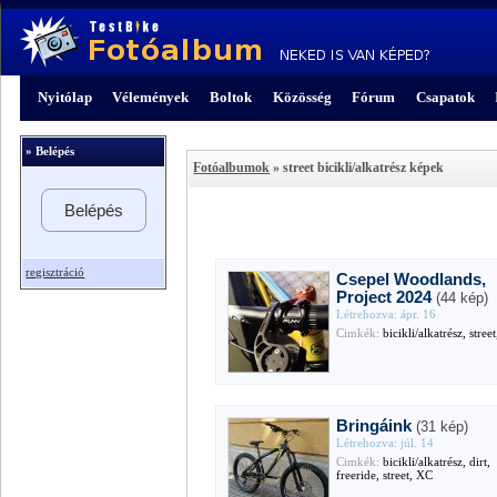
Nyitólap
Vélemények
Boltok
Közösség
Fórum
Csapatok
» Belépés
Fotóalbumok
» street bicikli/alkatrész képek
Belépés
regisztráció
Csepel Woodlands,
Project 2024
(44 kép)
Létrehozva: ápr. 16
Cimkék:
bicikli/alkatrész, stree
Bringáink
(31 kép)
Létrehozva: júl. 14
Cimkék:
bicikli/alkatrész, dirt,
freeride, street, XC