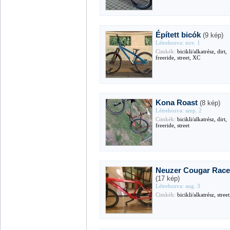
Épített bicók
(9 kép)
Létrehozva: nov. 1
Cimkék:
bicikli/alkatrész, dirt,
freeride, street, XC
Kona Roast
(8 kép)
Létrehozva: szep. 2
Cimkék:
bicikli/alkatrész, dirt,
freeride, street
Neuzer Cougar Rac
(17 kép)
Létrehozva: aug. 3
Cimkék:
bicikli/alkatrész, stree