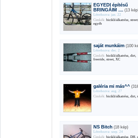
EGYEDI építésű
BRINGÁIM ....
(13 kép
Létrehozva: jan. 22
Cimkék:
bicikli/alkatrész, stree
egyéb
saját munkáim
(100 k
Létrehozva: dec. 2
Cimkék:
bicikli/alkatrész, dirt,
freeride, street, XC
galéria mi más^^
(31
Létrehozva: aug. 27
Cimkék:
bicikli/alkatrész, dirt, 
NS Bitch
(18 kép)
Létrehozva: szep. 24
Cimkék:
bicikli/alkatrész, DH, d