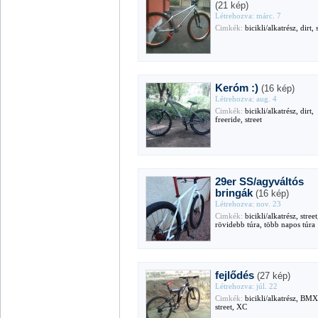
(21 kép)
Létrehozva: márc. 7
Cimkék:
bicikli/alkatrész, dirt, 
Keróm :)
(16 kép)
Létrehozva: aug. 4
Cimkék:
bicikli/alkatrész, dirt,
freeride, street
29er SS/agyváltós
bringák
(16 kép)
Létrehozva: nov. 23
Cimkék:
bicikli/alkatrész, stree
rövidebb túra, több napos túra
fejlődés
(27 kép)
Létrehozva: júl. 22
Cimkék:
bicikli/alkatrész, BMX,
street, XC