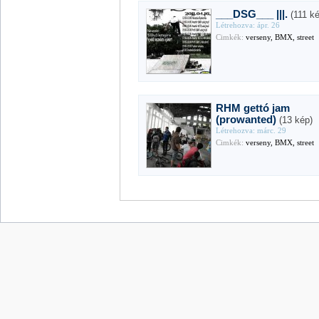
___DSG___ |||.
(111 k
Létrehozva: ápr. 26
Cimkék:
verseny, BMX, street
RHM gettó jam
(prowanted)
(13 kép)
Létrehozva: márc. 29
Cimkék:
verseny, BMX, street