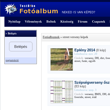
Nyitólap
Vélemények
Boltok
Közösség
Fórum
Csapatok
» Belépés
Fotóalbumok
» street verseny képek
Belépés
Eplény 2014
(8 kép)
Létrehozva: nov. 20
Cimkék:
verseny, DH, dirt, free
regisztráció
street, futár, egyéb
Szépségverseny ősz
(83 kép)
Létrehozva: szep. 3
Cimkék:
verseny, BMX, DH, di
freeride, street, triál