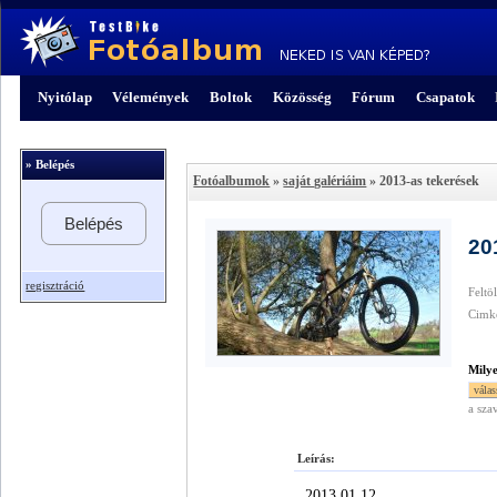
Nyitólap
Vélemények
Boltok
Közösség
Fórum
Csapatok
» Belépés
Fotóalbumok
»
saját galériáim
» 2013-as tekerések
Belépés
20
regisztráció
Feltö
Cimk
Mily
a sza
Leírás:
2013.01.12.