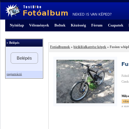
Nyitólap
Vélemények
Boltok
Közösség
Fórum
Csapatok
» Belépés
Fotóalbumok
»
bicikli/alkatrész képek
» Fusion whip
Belépés
Fu
regisztráció
Feltö
Cimk
Mily
a sza