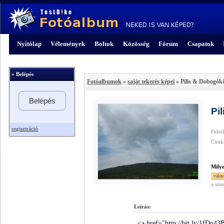
Nyitólap
Vélemények
Boltok
Közösség
Fórum
Csapatok
» Belépés
Fotóalbumok
»
saját tekerés képei
» Pilis & Dobogók
Belépés
Pi
regisztráció
Feltö
Cimk
Mily
a sza
Leírás:
<a href="http://bit.ly/1fDo4