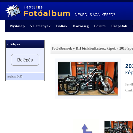
Nyitólap
Vélemények
Boltok
Közösség
Fórum
Csapatok
» Belépés
Fotóalbumok
»
DH bicikli/alkatrész képek
» 2013 Spe
Belépés
20
kép
regisztráció
Feltö
Cimk