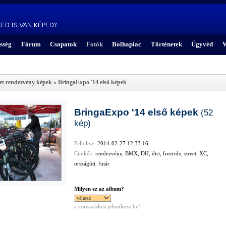
sség
Fórum
Csapatok
Fotók
Bolhapiac
Történetek
Ügyvéd
W
eet rendezvény képek
» BringaExpo '14 első képek
BringaExpo '14 első képek
(52
kép)
Feltöltve:
2014-02-27 12:33:16
Cimkék:
rendezvény, BMX, DH, dirt, freeride, street, XC,
országúti, futár
Milyen ez az album?
a szavazáshoz jelentkezz be!