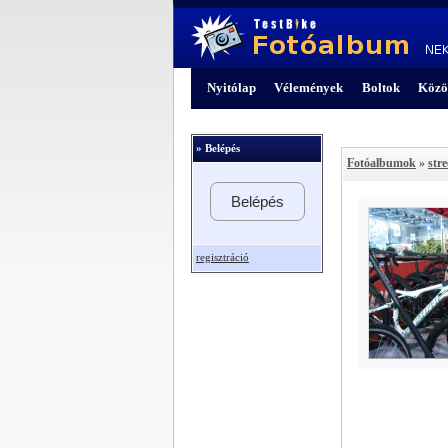
Nyitólap
Vélemények
Boltok
Közö
» Belépés
Fotóalbumok
»
str
Belépés
regisztráció