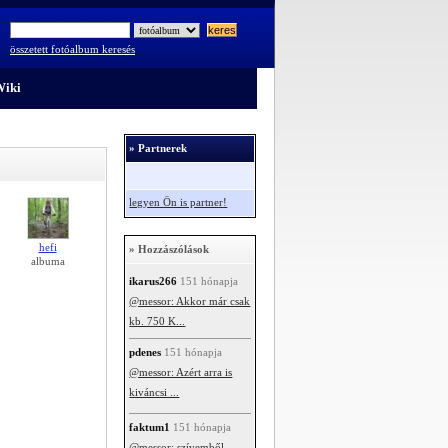
összetett fotóalbum keresés
iki
» Partnerek
legyen Ön is partner!
hefi
» Hozzászólások
albuma
ikarus266
151 hónapja
@messor: Akkor már csak
kb. 750 K...
pdenes
151 hónapja
@messor: Azért arra is
kiváncsi ...
faktum1
151 hónapja
@messor: szívemből