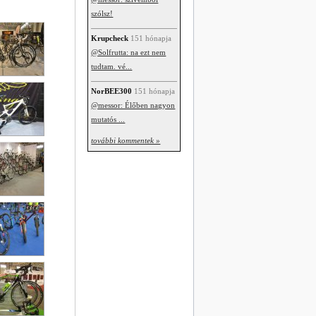
szólsz!
Krupcheck
151 hónapja
@Solfrutta: na ezt nem
tudtam. vé...
NorBEE300
151 hónapja
@messor: Élőben nagyon
mutatós ...
további kommentek »