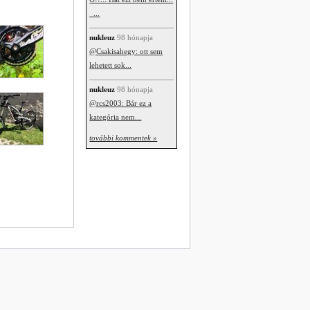
_...
nukleuz
98 hónapja
@Csakisahegy: ott sem
lehetett sok...
nukleuz
98 hónapja
@rcs2003: Bár ez a
kategória nem...
további kommentek »