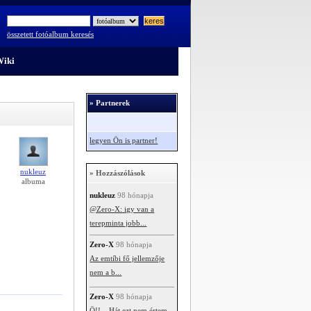
összetett fotóalbum keresés
iki
» Partnerek
legyen Ön is partner!
nukleuz
» Hozzászólások
albuma
nukleuz
98 hónapja
@Zero-X: igy van a
terepminta jobb...
Zero-X
98 hónapja
Az emtíbi fő jellemzője
nem a b...
Zero-X
98 hónapja
Ö!!... Hát ezt nem értem...