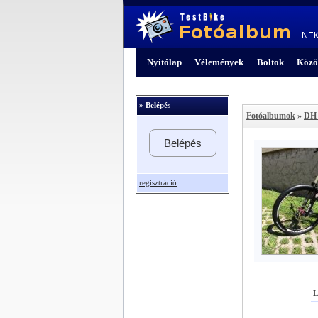
Nyitólap
Vélemények
Boltok
Közö
» Belépés
Fotóalbumok
»
DH 
Belépés
regisztráció
L