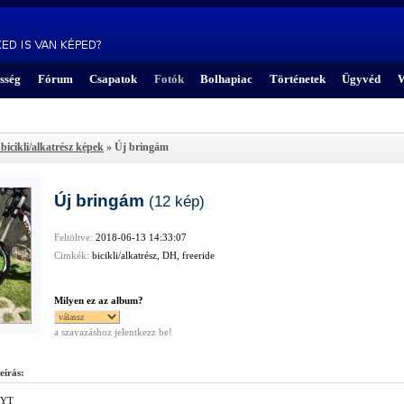
sség
Fórum
Csapatok
Fotók
Bolhapiac
Történetek
Ügyvéd
W
bicikli/alkatrész képek
» Új bringám
Új bringám
(12 kép)
Feltöltve:
2018-06-13 14:33:07
Cimkék:
bicikli/alkatrész, DH, freeride
Milyen ez az album?
a szavazáshoz jelentkezz be!
eírás:
YT