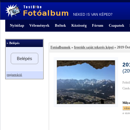
Nyitólap
Vélemények
Boltok
Közösség
Fórum
Csapatok
» Belépés
Fotóalbumok
»
freeride saját tekerés képei
» 2019 Öst
Belépés
20
(20
regisztráció
Feltö
Cimk
Mily
a sza