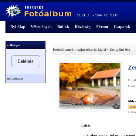
Nyitólap
Vélemények
Boltok
Közösség
Fórum
Csapatok
» Belépés
Fotóalbumok
»
saját tekerés képei
» Zempléni ősz
Belépés
Ze
regisztráció
Feltö
Cimk
Mily
a sza
Leírás:
Október végén tekertem egyet 