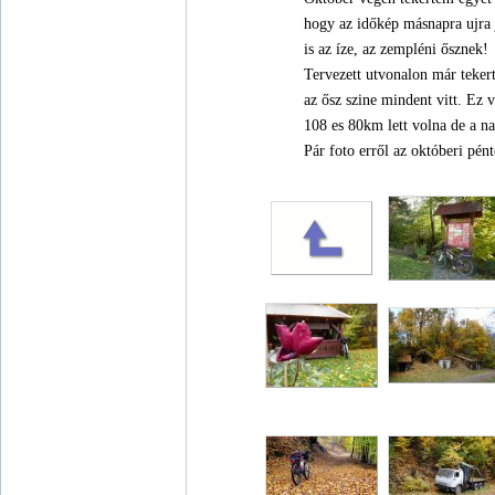
hogy az időkép másnapra ujra
is az íze, az zempléni ősznek!
Tervezett utvonalon már teker
az ősz szine mindent vitt. Ez 
108 es 80km lett volna de a na
Pár foto erről az októberi pént