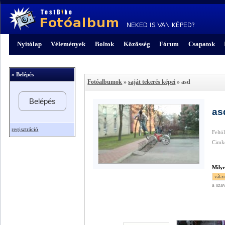
Nyitólap
Vélemények
Boltok
Közösség
Fórum
Csapatok
» Belépés
Fotóalbumok
»
saját tekerés képei
» asd
Belépés
a
regisztráció
Feltö
Cimk
Mily
a sza