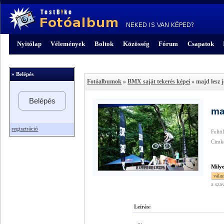
Nyitólap
Vélemények
Boltok
Közösség
Fórum
Csapatok
» Belépés
Fotóalbumok
»
BMX saját tekerés képei
» majd lesz j
Belépés
ma
regisztráció
Feltö
Cimk
Mily
a sza
Leírás:
...