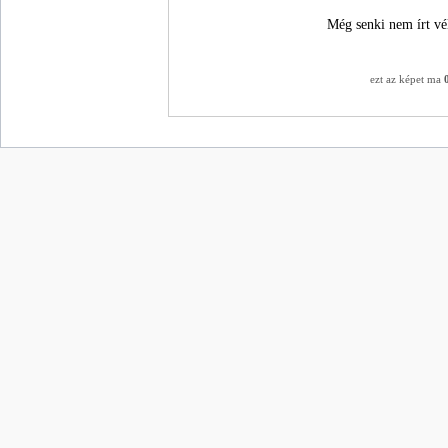
Még senki nem írt vé
ezt az képet ma