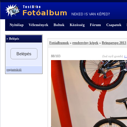
Nyitólap
Vélemények
Boltok
Közösség
Fórum
Csapatok
» Belépés
Fotóalbumok
»
rendezvény képek
»
Bringaexpo 2013
Belépés
‹
88/103
(bal nyíl gomb)
regisztráció