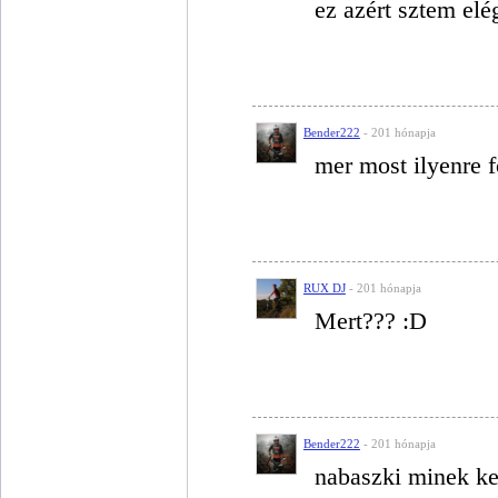
ez azért sztem elé
Bender222
- 201 hónapja
mer most ilyenre 
RUX DJ
- 201 hónapja
Mert??? :D
Bender222
- 201 hónapja
nabaszki minek k