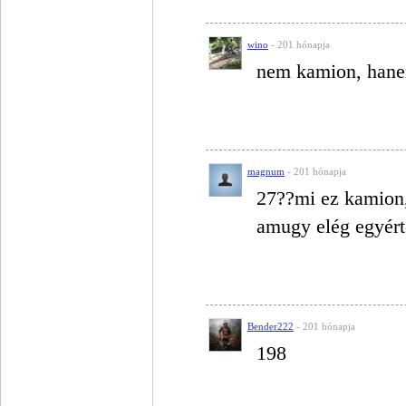
wino
- 201 hónapja
nem kamion, hane
magnum
- 201 hónapja
27??mi ez kamion
amugy elég egyér
Bender222
- 201 hónapja
198