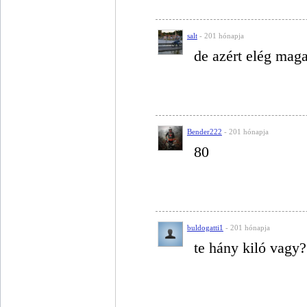
salt
- 201 hónapja
de azért elég maga
Bender222
- 201 hónapja
80
buldogatti1
- 201 hónapja
te hány kiló vagy?