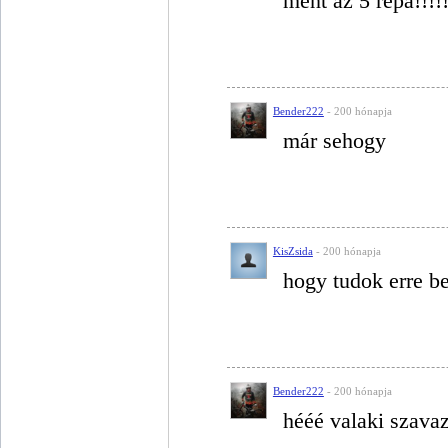
ment az 5 répa!!!!!
Bender222
- 200 hónapja
már sehogy
KisZsida
- 200 hónapja
hogy tudok erre b
Bender222
- 200 hónapja
hééé valaki szava