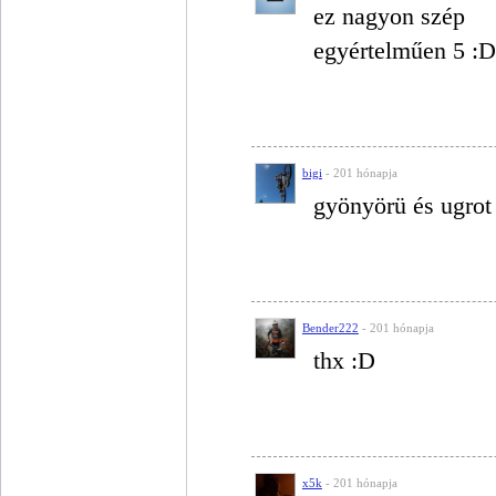
ez nagyon szép
egyértelműen 5 :D
bigi
- 201 hónapja
gyönyörü és ugrot
Bender222
- 201 hónapja
thx :D
x5k
- 201 hónapja