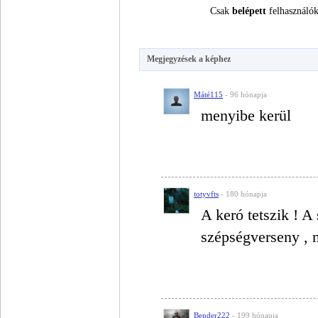
Csak
belépett
felhasználók
Megjegyzések a képhez
Máté115
- 96 hónapja
menyibe kerül
totyvfts
- 180 hónapja
A keró tetszik ! 
szépségverseny , 
Bender222
- 199 hónapja