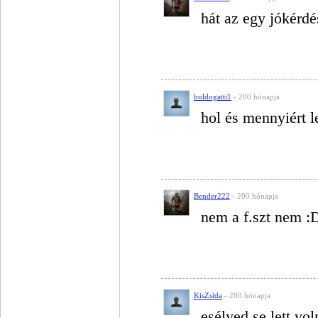
hát az egy jókérdé
buldogatti1
- 200 hónapja
hol és mennyiért l
Bender222
- 200 hónapja
nem a f.szt nem :
KisZsida
- 200 hónapja
esélyed se lett vo