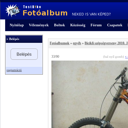
Nyitólap
Vélemények
Boltok
Közösség
Fórum
Csapatok
» Belépés
Fotóalbumok
»
egyéb
»
Bicikli szépségverseny 2010. 
Belépés
‹
33/90
(bal nyíl gomb)
regisztráció