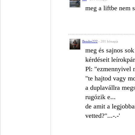
meg a liftbe nem 
Bender222
- 201 hónapja
meg és sajnos sok
kérdéseit leírokpá
Pl: "ezmennyivel
"te hajtod vagy m
a duplavállra megs
rugózik e...
de amit a legjobb
vetted?"...-.-'