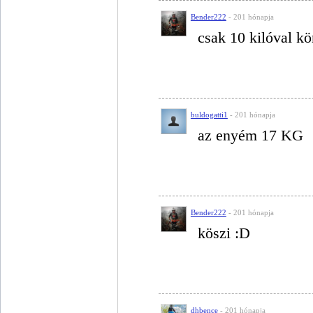
Bender222
- 201 hónapja
csak 10 kilóval k
buldogatti1
- 201 hónapja
az enyém 17 KG
Bender222
- 201 hónapja
köszi :D
dhbence
- 201 hónapja