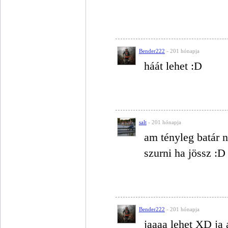
Bender222
- 201 hónapja
háát lehet :D
salt
- 201 hónapja
am tényleg batár n
szurni ha jössz :D
Bender222
- 201 hónapja
jaaaa lehet XD ja 