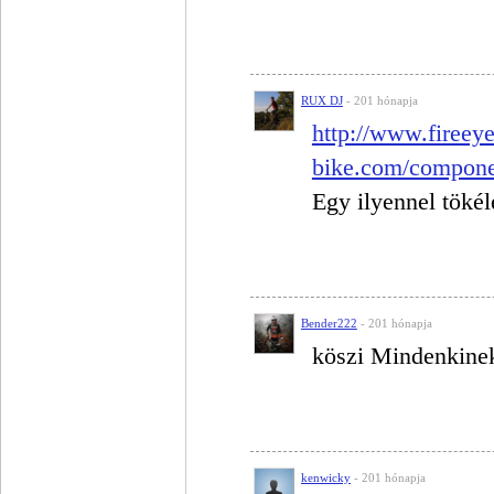
RUX DJ
- 201 hónapja
http://www.fireeye
bike.com/compone
Egy ilyennel tökél
Bender222
- 201 hónapja
köszi Mindenkine
kenwicky
- 201 hónapja