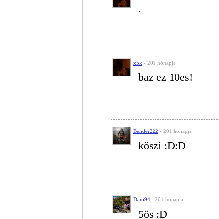
.
x5k
- 201 hónapja
baz ez 10es!
Bender222
- 201 hónapja
köszi :D:D
Dani94
- 201 hónapja
5ös :D