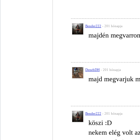
Bender222
- 201 hónapja
majdén megvarrom
DenebDH
- 201 hónapja
majd megvarjuk mi
Bender222
- 201 hónapja
köszi :D
nekem elég volt a