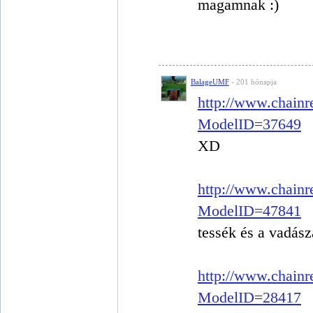
magamnak :)
BalageUMF
- 201 hónapja
http://www.chainr
ModelID=37649
XD
http://www.chainr
ModelID=47841
tessék és a vadász
http://www.chainr
ModelID=28417