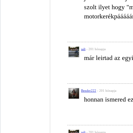
szolt ilyet hogy "m
motorkerékpááááár
salt
- 201 hónapja
már leirtad az egy
Bender222
- 201 hónapja
honnan ismered ez
salt
- 201 hónapja