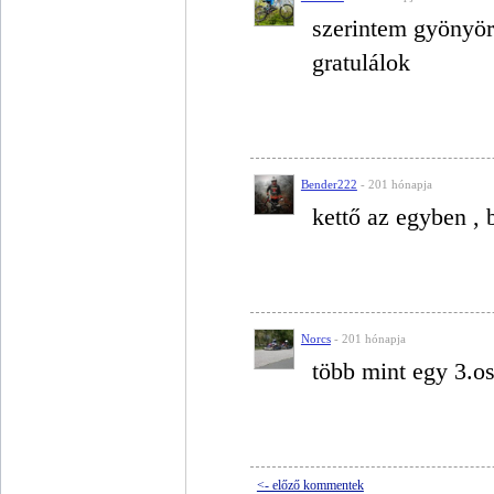
szerintem gyönyör
gratulálok
Bender222
- 201 hónapja
kettő az egyben , 
Norcs
- 201 hónapja
több mint egy 3.os
<- előző kommentek