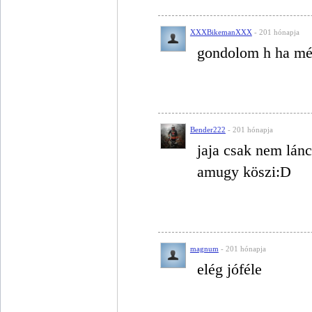
XXXBikemanXXX
- 201 hónapja
gondolom h ha mé
Bender222
- 201 hónapja
jaja csak nem lánc
amugy köszi:D
magnum
- 201 hónapja
elég jóféle