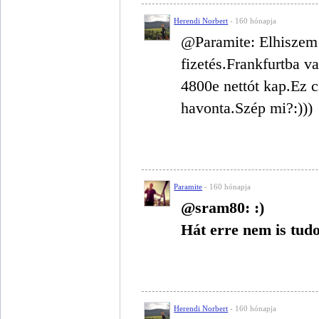
Herendi Norbert
- 160 hónapja
@Paramite: Elhiszem!K
fizetés.Frankfurtba v
4800e nettót kap.Ez c
havonta.Szép mi?:)))
Paramite
- 160 hónapja
@sram80: :)
Hát erre nem is tud
Herendi Norbert
- 160 hónapja