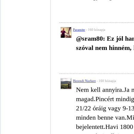
Paramite
- 160 hónapja
@sram80: Ez jól han
szóval nem hinném, 
Herendi Norbert
- 160 hónapja
Nem kell annyira.Ja 
magad.Pincért mindig
21/22 óráig vagy 9-13
minden benne van.Mi 
bejelentett.Havi 1800