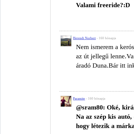
Valami freeride?:D
Herendi Norbert
- 160 hónapja
Nem ismerem a kerós 
az út jellegű lenne.V
áradó Duna.Bár itt in
Paramite
- 160 hónapja
@sram80: Oké, királ
Na az szép kis autó,
hogy létezik a márk