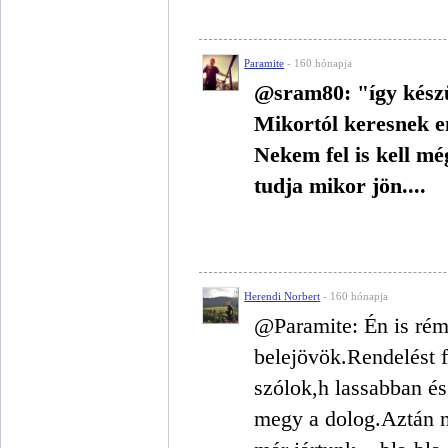
Paramite
- 160 hónapja
@sram80: "így kész
Mikortól keresnek 
Nekem fel is kell mé
tudja mikor jön....
Herendi Norbert
- 160 hónapja
@Paramite: Én is rém
belejövök.Rendelést f
szólok,h lassabban és
megy a dolog.Aztán n