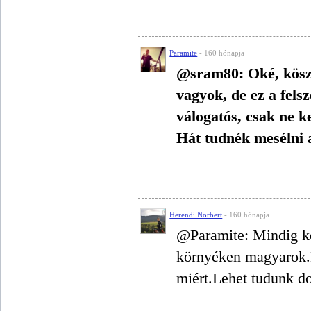
Paramite
- 160 hónapja
@sram80: Oké, kösz
vagyok, de ez a fels
válogatós, csak ne 
Hát tudnék mesélni 
Herendi Norbert
- 160 hónapja
@Paramite: Mindig k
környéken magyarok.M
miért.Lehet tudunk do