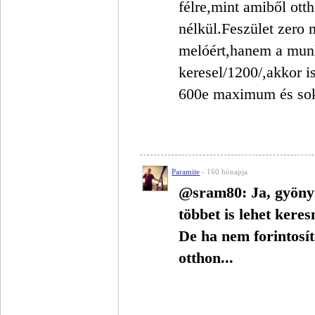
félre,mint amiből ot
nélkül.Feszület zero 
melóért,hanem a munk
keresel/1200/,akkor i
600e maximum és so
Paramite
- 160 hónapja
@sram80: Ja, gyönyö
többet is lehet keresn
De ha nem forintosí
otthon...