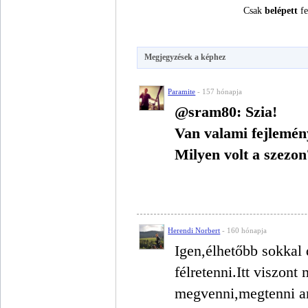
Csak
belépett
fe
Megjegyzések a képhez
Paramite
- 157 hónapja
@sram80: Szia!
Van valami fejlemén
Milyen volt a szezo
Herendi Norbert
- 160 hónapja
Igen,élhetőbb sokkal
félretenni.Itt viszon
megvenni,megtenni ami