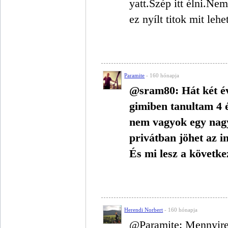
yatt.Szép itt élni.Ne
ez nyílt titok mit leh
Paramite
- 160 hónapja
@sram80: Hát két év
gimiben tanultam 4 é
nem vagyok egy nagy
privátban jöhet az 
És mi lesz a követke
Herendi Norbert
- 160 hónapja
@Paramite: Mennyire b