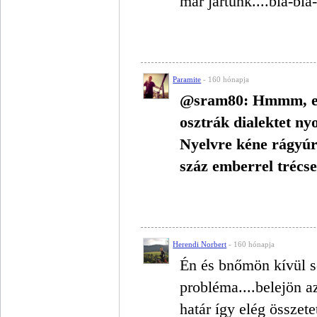
már jártunk....bla-bla
Paramite
- 160 hónapja
@sram80: Hmmm, eze
osztrák dialektet ny
Nyelvre kéne rágyúr
száz emberrel trécse
Herendi Norbert
- 160 hónapja
Én és bnőmön kívül se
probléma....belejön a
határ így elég összete