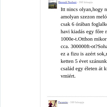
Herendi Norbert
- 160 hónapja
Itt nincs olyan,hogy 
amolyan szezon melót
csak 6 órában foglalk
havi kiadás egy főre 
1000e-t.Otthon mikor 
cca. 300000ft-ot?Soh
ez a fizu is azért so
ketten 5 évet szánunk
család egy életen át 
vmiért.
Paramite
- 160 hónapja