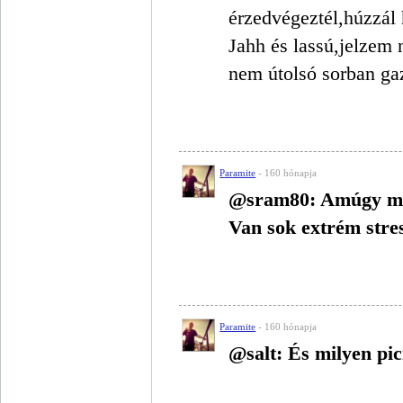
érzedvégeztél,húzzál 
Jahh és lassú,jelzem 
nem útolsó sorban gaz
Paramite
- 160 hónapja
@sram80: Amúgy mil
Van sok extrém stres
Paramite
- 160 hónapja
@salt: És milyen pic