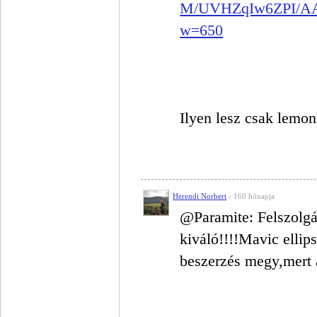
M/UVHZqIw6ZPI/AA
w=650
Ilyen lesz csak lemonb
Herendi Norbert
- 160 hónapja
@Paramite: Felszolgá
kiváló!!!!Mavic ellip
beszerzés megy,mert 