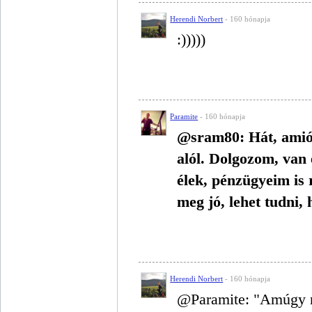
Herendi Norbert
- 160 hónapja
:)))))
Paramite
- 160 hónapja
@sram80: Hát, amiót
alól. Dolgozom, van
élek, pénzügyeim is
meg jó, lehet tudni, 
Herendi Norbert
- 160 hónapja
@Paramite: "Amúgy n