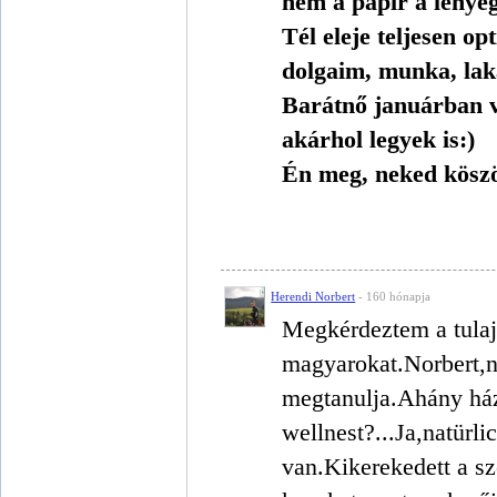
nem a papír a lényeg
Tél eleje teljesen o
dolgaim, munka, lak
Barátnő januárban v
akárhol legyek is:)
Én meg, neked köszö
Herendi Norbert
- 160 hónapja
Megkérdeztem a tulajt
magyarokat.Norbert,
megtanulja.Ahány ház
wellnest?...Ja,natür
van.Kikerekedett a sz