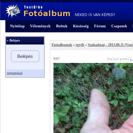
Nyitólap
Vélemények
Boltok
Közösség
Fórum
Csapatok
» Belépés
Fotóalbumok
»
egyéb
»
Szabadnap - 2013.06.11 (Vo
Belépés
‹
9/67
(bal nyíl gomb)
regisztráció