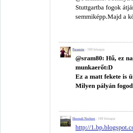
Stuttgartba fogok átj
semmiképp.Majd a köv
Paramite
- 160 hónapja
@sram80: Hű, ez nag
munkaerőt:D
Ez a matt fekete is 
Milyen pályán fogod
Herendi Norbert
- 160 hónapja
http://1.bp.blogspot