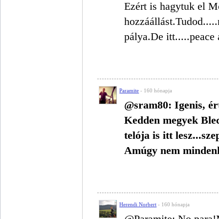
Ezért is hagytuk el 
hozzáállást.Tudod....
pálya.De itt.....peace
Paramite
- 160 hónapja
@sram80: Igenis, ér
Kedden megyek Blec
telója is itt lesz...s
Amúgy nem mindenki 
Herendi Norbert
- 160 hónapja
@Paramite: No para!