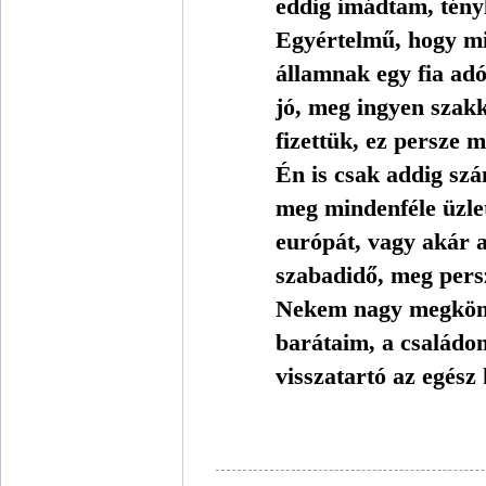
eddig imádtam, tényl
Egyértelmű, hogy mi
államnak egy fia adó
jó, meg ingyen szakk
fizettük, ez persze m
Én is csak addig sz
meg mindenféle üzle
európát, vagy akár az
szabadidő, meg pers
Nekem nagy megkönn
barátaim, a családo
visszatartó az egész