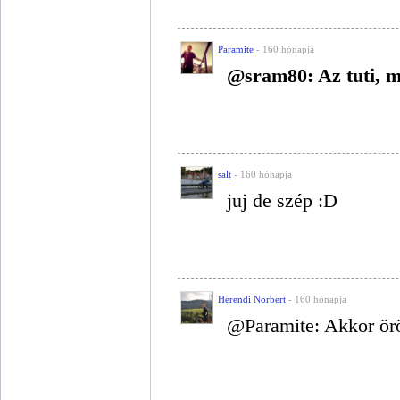
Paramite
- 160 hónapja
@sram80: Az tuti, 
salt
- 160 hónapja
juj de szép :D
Herendi Norbert
- 160 hónapja
@Paramite: Akkor ör