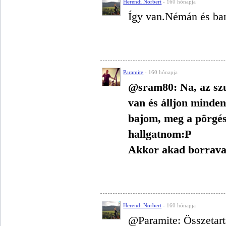
Herendi Norbert
- 160 hónapja
Így van.Némán és bam
Paramite
- 160 hónapja
@sram80: Na, az szu
van és álljon minden
bajom, meg a pörgés
hallgatnom:P
Akkor akad borraval
Herendi Norbert
- 160 hónapja
@Paramite: Összetart