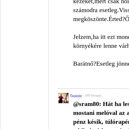
kezeket,mert csak nő
számodra esetleg.Viss
megköszönte.Érted?Ő
Jelzem,ha itt ezt mon
környékére lenne várh
Barátnő?Esetleg jönn
Paramite
- 160 hónapja
@sram80: Hát ha les
mostani melóval az 
pénz késik, túlórapén