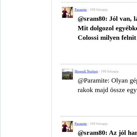
Paramite
- 160 hónapja
@sram80: Jól van, l
Mit dolgozol egyébk
Colossi milyen felni
Herendi Norbert
- 160 hónapja
@Paramite: Olyan gép
rakok majd össze egy c
Paramite
- 160 hónapja
@sram80: Az jól hang