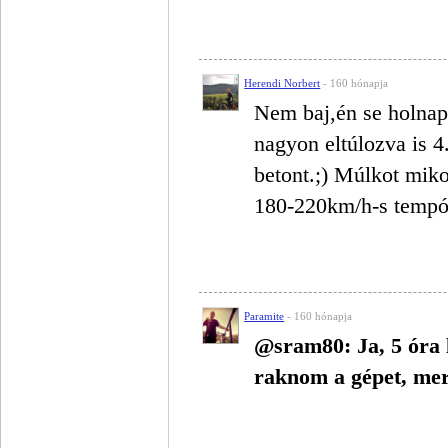
Herendi Norbert
- 160 hónapja
Nem baj,én se holnap
nagyon eltúlozva is 4.
betont.;) Múlkot miko
180-220km/h-s tempót 
Paramite
- 160 hónapja
@sram80: Ja, 5 óra 
raknom a gépet, me