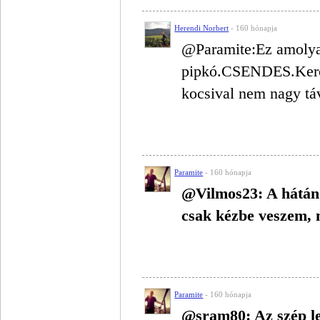
Herendi Norbert
- 160 hónapja
@Paramite:Ez amolyan
pipkó.CSENDES.Keróz
kocsival nem nagy tá
Paramite
- 160 hónapja
@Vilmos23: A hátán 
csak kézbe veszem, 
Paramite
- 160 hónapja
@sram80: Az szép le