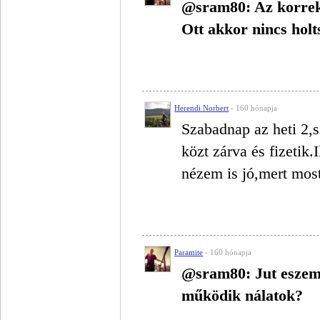
@sram80: Az korrek
Ott akkor nincs hol
Herendi Norbert
- 160 hónapja
Szabadnap az heti 2,
közt zárva és fizetik
nézem is jó,mert most
Paramite
- 160 hónapja
@sram80: Jut eszemb
működik nálatok?