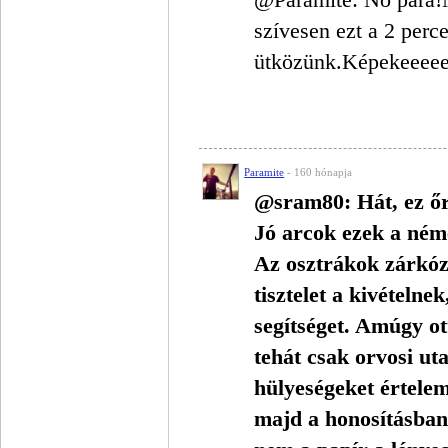
szívesen ezt a 2 perc
ütközünk.Képekeeeeee
Paramite
- 160 hónapja
@sram80: Hát, ez őr
Jó arcok ezek a néme
Az osztrákok zárkóz
tisztelet a kivételn
segítséget. Amúgy o
tehát csak orvosi uta
hülyeségeket értele
majd a honosításban