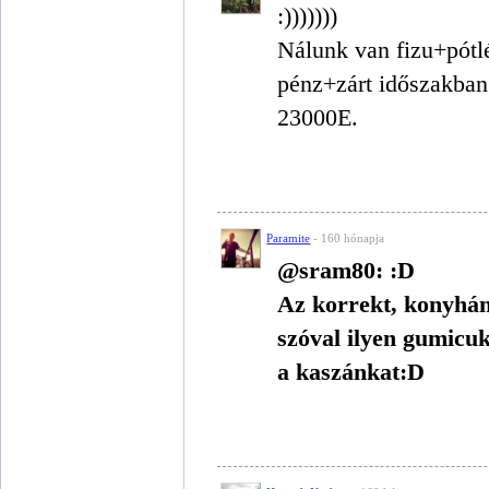
:)))))))
Nálunk van fizu+pótlé
pénz+zárt időszakban 
23000E.
Paramite
- 160 hónapja
@sram80: :D
Az korrekt, konyhán
szóval ilyen gumicuk
a kaszánkat:D