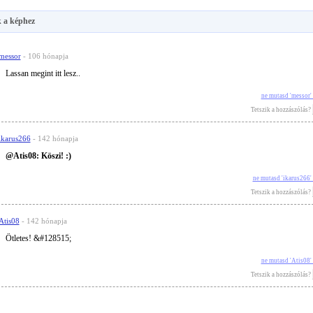
 a képhez
messor
- 106 hónapja
Lassan megint itt lesz..
ne mutasd 'messor'
Tetszik a hozzászólás?
ikarus266
- 142 hónapja
@Atis08: Köszi! :)
ne mutasd 'ikarus266'
Tetszik a hozzászólás?
Atis08
- 142 hónapja
Ötletes! &#128515;
ne mutasd 'Atis08'
Tetszik a hozzászólás?