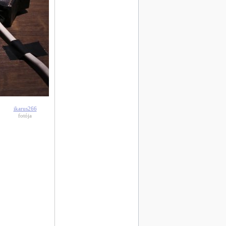
ikarus266
fotója