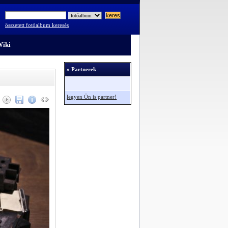
összetett fotóalbum keresés
iki
» Partnerek
legyen Ön is partner!