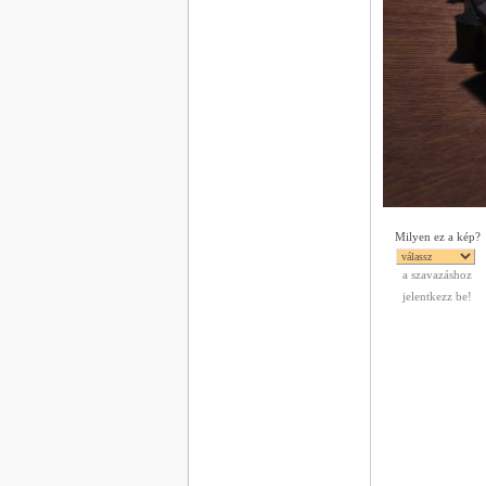
Milyen ez a kép?
a szavazáshoz
jelentkezz be!