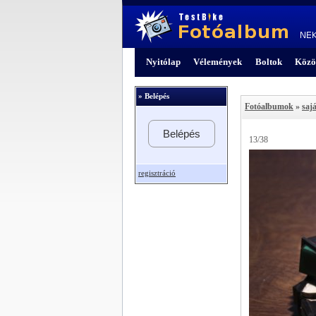
Nyitólap
Vélemények
Boltok
Közö
» Belépés
Fotóalbumok
»
sajá
Belépés
13/38
regisztráció