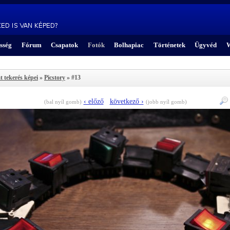
sség
Fórum
Csapatok
Fotók
Bolhapiac
Történetek
Ügyvéd
W
t tekerés képei
»
Picstory
» #13
‹ előző
következő ›
(bal nyíl gomb)
(jobb nyíl gomb)