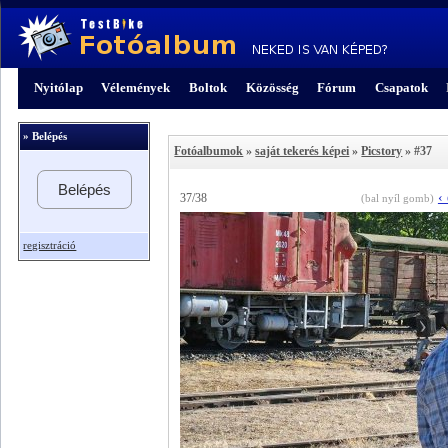
Nyitólap
Vélemények
Boltok
Közösség
Fórum
Csapatok
» Belépés
Fotóalbumok
»
saját tekerés képei
»
Picstory
» #37
Belépés
‹
37/38
(bal nyíl gomb)
regisztráció