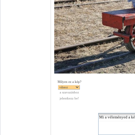
Milyen ez a kép?
a szavazáshoz
jelentkezz be!