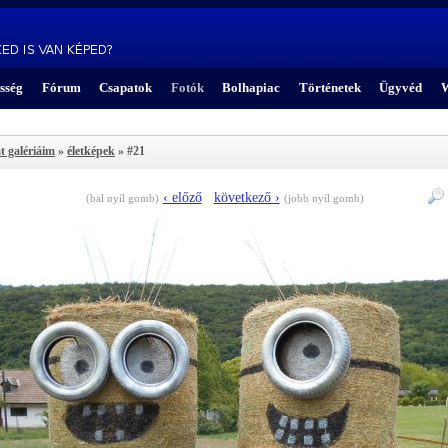
sség
Fórum
Csapatok
Fotók
Bolhapiac
Történetek
Ügyvéd
W
t galériáim
»
életképek
» #21
‹ előző
következő ›
(bal nyíl gomb)
(jobb nyíl gomb)