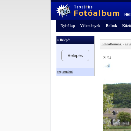
Nyitólap
Vélemények
Boltok
Közö
» Belépés
Fotóalbumok
»
sajá
Belépés
21/24
regisztráció