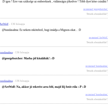
:D igen ! Erre van szüksége az embereknek , vidámságra jókedvre ! Több ilyet kéne csinálni ! 
ne mutasd 'georgebutcher'
Tetszik a hozzászólás?
ArtWolf
- 136 hónapja
@bundasalma: Ez nekem mkötelező, hugi imádja a Mignon-okat... :D
ne mutasd 'ArtWolf'
Tetszik a hozzászólás?
bundasalma
- 136 hónapja
@georgebutcher: Marha jól kitalálták! :-D
ne mutasd 'bundasalma'
Tetszik a hozzászólás?
bundasalma
- 136 hónapja
@ArtWolf: Na, akkor jó tekerést arra felé, majd lőj fotót róla :-P :-D
ne mutasd 'bundasalma'
Tetszik a hozzászólás?