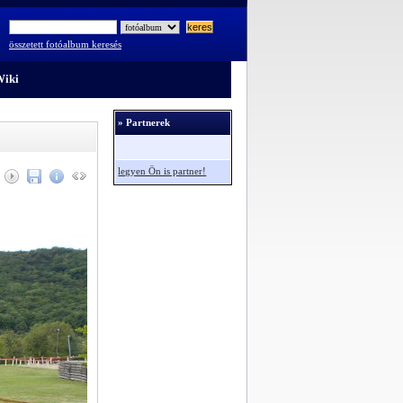
összetett fotóalbum keresés
iki
» Partnerek
legyen Ön is partner!