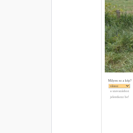
Milyen ez a kép?
a szavazáshoz
jelentkezz be!