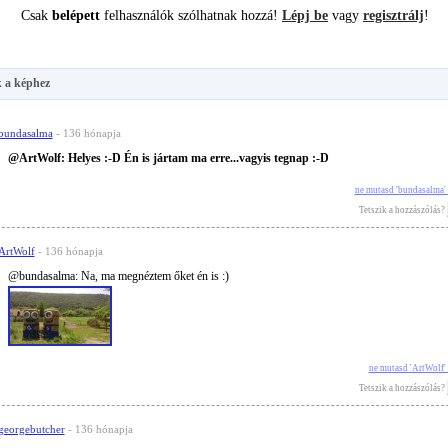
Csak
belépett
felhasználók szólhatnak hozzá!
Lépj be
vagy
regisztrálj
!
 a képhez
bundasalma
- 136 hónapja
@ArtWolf: Helyes :-D Én is jártam ma erre...vagyis tegnap :-D
ne mutasd 'bundasalma'
Tetszik a hozzászólás?
ArtWolf
- 136 hónapja
@bundasalma: Na, ma megnéztem őket én is :)
ne mutasd 'ArtWolf'
Tetszik a hozzászólás?
georgebutcher
- 136 hónapja