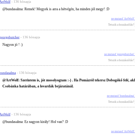
ArtWolf
- 136 hónapja
@bundasalma: Remek! Megyek is arra a hétvégén, ha minden jól megy! :D
ne mutasd 'ArtWolf'
Tetszik a hozzászólás?
georgebutcher
- 136 hónapja
Nagyon jó ! :)
ne mutasd 'georgebutcher'
Tetszik a hozzászólás?
bundasalma
- 136 hónapja
@ArtWolf: Szerintem is, jót mosolyogtam :-) . Ha Pomázról tekersz Dobogókő felé, ak
Csobánka határában, a lovardák bejáratánál.
ne mutasd 'bundasalma'
Tetszik a hozzászólás?
ArtWolf
- 136 hónapja
@bundasalma: Ez nagyon király! Hol van? :D
ne mutasd 'ArtWolf'