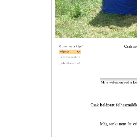
Csak mer
Milyen ez a kép?
a szavazáshoz
jelentkezz be!
Csak
belépett
felhasználók
Még senki nem írt vé