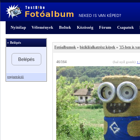
Nyitólap
Vélemények
Boltok
Közösség
Fórum
Csapatok
» Belépés
Fotóalbumok
»
bicikli/alkatrész képek
»
'15-ben is v
Belépés
‹
46/164
(bal nyíl gomb)
regisztráció