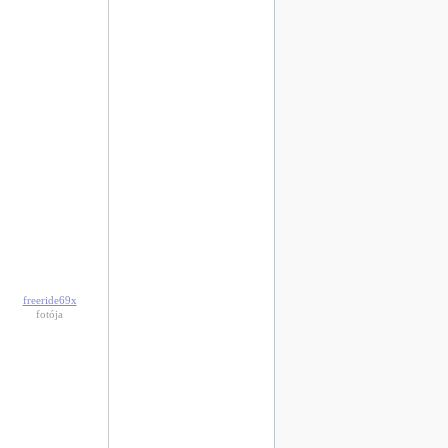
freeride69x
fotója