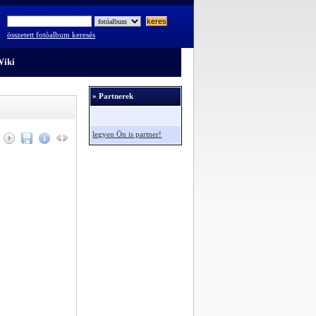
összetett fotóalbum keresés
iki
» Partnerek
legyen Ön is partner!