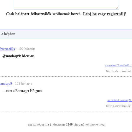
Csak
belépett
felhasználók szólhatnak hozzá!
Lépj be
vagy
regisztrálj
!
 a képhez
freeride69x
- 102 hónapja
@sandorp9: Mert az.
ne mutasd 'freeride69x
Tetszik a hozzászólás?
sandorp9
- 102 hónapja
... mint a Bontrager H5 gumi
ne mutasd 'sandorp9'
Tetszik a hozzászólás?
ezt az képet ma
2
, összesen
3340
látogató tekintette meg