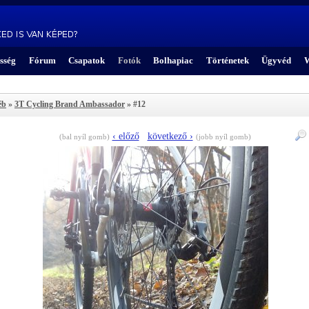
sség
Fórum
Csapatok
Fotók
Bolhapiac
Történetek
Ügyvéd
W
éb
»
3T Cycling Brand Ambassador
» #12
‹ előző
következő ›
(bal nyíl gomb)
(jobb nyíl gomb)