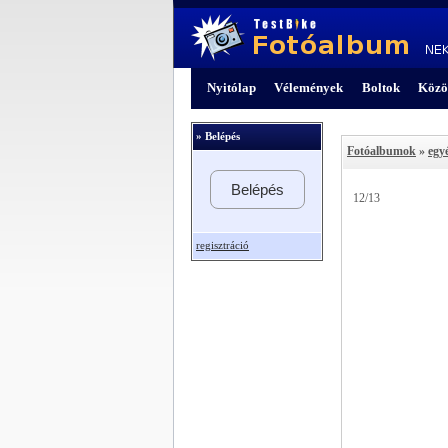
Nyitólap
Vélemények
Boltok
Közö
» Belépés
Fotóalbumok
»
egy
Belépés
12/13
regisztráció