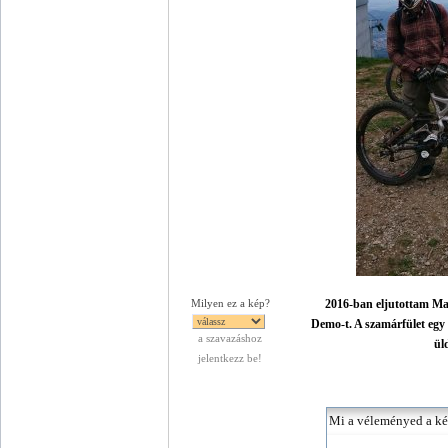
2016-ban eljutottam Ma
Milyen ez a kép?
Demo-t. A szamárfület egy 
a szavazáshoz
ül
jelentkezz be!