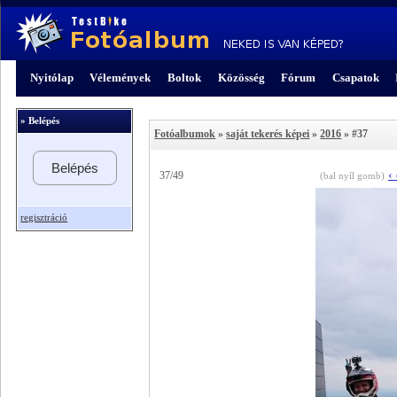
Nyitólap
Vélemények
Boltok
Közösség
Fórum
Csapatok
» Belépés
Fotóalbumok
»
saját tekerés képei
»
2016
» #37
Belépés
‹
37/49
(bal nyíl gomb)
regisztráció