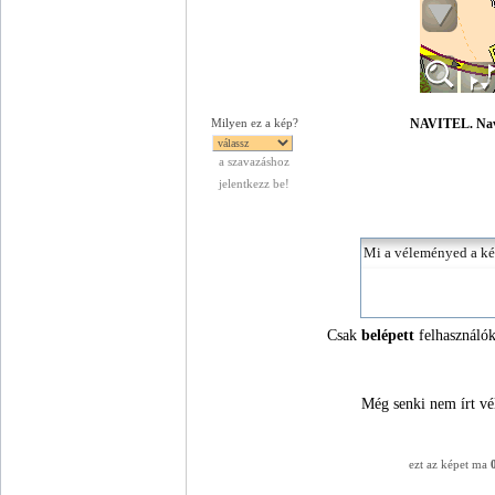
NAVITEL. Navig
Milyen ez a kép?
a szavazáshoz
jelentkezz be!
Csak
belépett
felhasználók
Még senki nem írt vé
ezt az képet ma