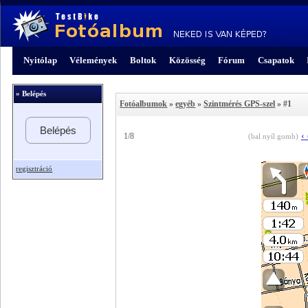
Nyitólap
Vélemények
Boltok
Közösség
Fórum
Csapatok
» Belépés
Fotóalbumok
»
egyéb
»
Szintmérés GPS-szel
» #1
Belépés
‹
1/8
(bal nyíl gomb)
regisztráció