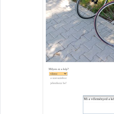
Milyen ez a kép?
a szavazáshoz
jelentkezz be!