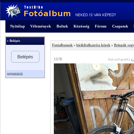
Nyitólap
Vélemények
Boltok
Közösség
Fórum
Csapatok
» Belépés
Fotóalbumok
»
bicikli/alkatrész képek
»
Bringák veg
Belépés
‹
15/70
(bal nyíl gomb)
regisztráció