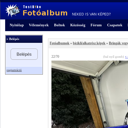
Nyitólap
Vélemények
Boltok
Közösség
Fórum
Csapatok
» Belépés
Fotóalbumok
»
bicikli/alkatrész képek
»
Bringák veg
Belépés
‹
22/70
(bal nyíl gomb)
regisztráció